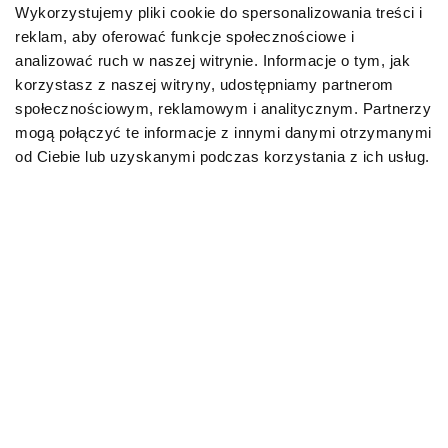
Wykorzystujemy pliki cookie do spersonalizowania treści i
reklam, aby oferować funkcje społecznościowe i
Karmy bytowe dla psów
analizować ruch w naszej witrynie. Informacje o tym, jak
korzystasz z naszej witryny, udostępniamy partnerom
Karmy organiczne dla psów dorosłych
społecznościowym, reklamowym i analitycznym. Partnerzy
mogą połączyć te informacje z innymi danymi otrzymanymi
Karmy weterynaryjne dla psów
od Ciebie lub uzyskanymi podczas korzystania z ich usług.
Przysmaki dla psa
KOT
Karmy bytowe dla kotów