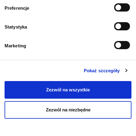
Informacje o sklepie
Preferencje
Zwroty i reklamacje
Statystyka
Polityka prywatności
Marketing
Regulamin sklepu
Pobierz katalog
Pokaż szczegóły
Kontakt
Zezwól na wszystkie
Zezwól na niezbędne