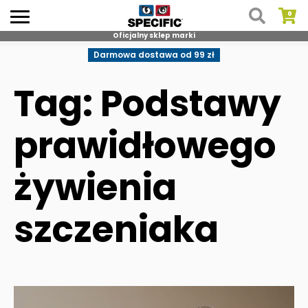
Oficjalny sklep marki
Skip
Darmowa dostawa od 99 zł
to
content
Tag: Podstawy
prawidłowego
żywienia
szczeniaka