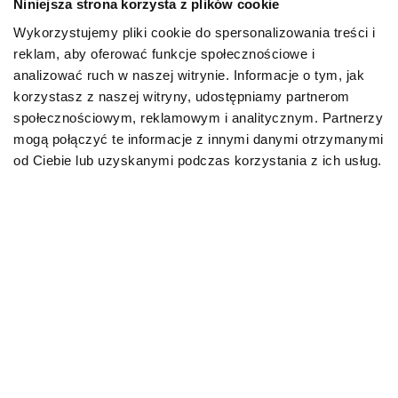
Niniejsza strona korzysta z plików cookie
Wykorzystujemy pliki cookie do spersonalizowania treści i
PIES
reklam, aby oferować funkcje społecznościowe i
analizować ruch w naszej witrynie. Informacje o tym, jak
Karmy bytowe dla psów
korzystasz z naszej witryny, udostępniamy partnerom
społecznościowym, reklamowym i analitycznym. Partnerzy
Karmy organiczne dla psów dorosłych
mogą połączyć te informacje z innymi danymi otrzymanymi
od Ciebie lub uzyskanymi podczas korzystania z ich usług.
Karmy weterynaryjne dla psów
Przysmaki dla psa
KOT