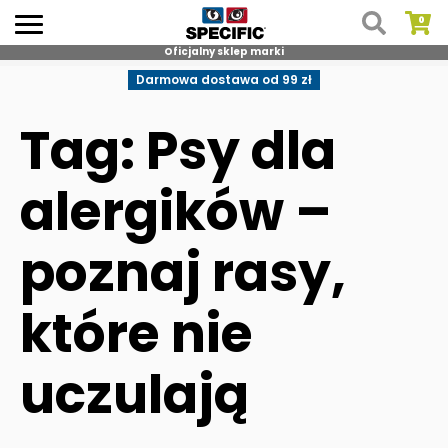
Oficjalny sklep marki
Skip
Darmowa dostawa od 99 zł
to
content
Tag: Psy dla
alergików –
poznaj rasy,
które nie
uczulają