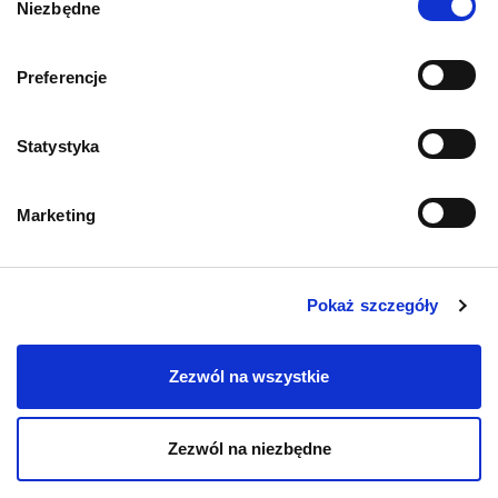
Niezbędne
zgody
Informacje o sklepie
Preferencje
Statystyka
Zwroty i reklamacje
Polityka prywatności
Marketing
Regulamin sklepu
Pokaż szczegóły
Pobierz katalog
Zezwól na wszystkie
Kontakt
Zezwól na niezbędne