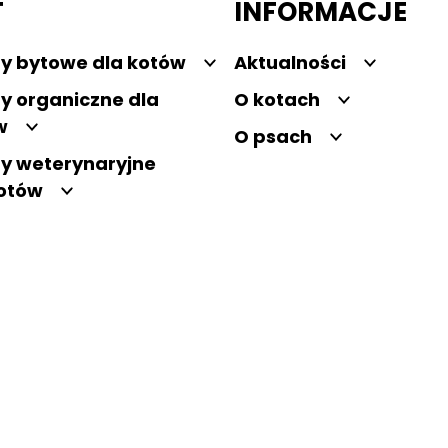
T
INFORMACJE
y bytowe dla kotów
Aktualności
y organiczne dla
O kotach
w
O psach
y weterynaryjne
kotów