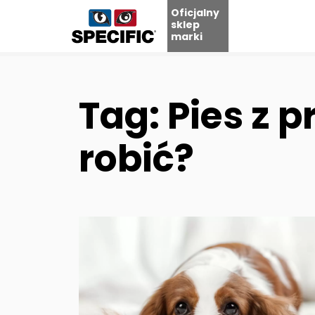
Oficjalny
sklep
marki
Skip
to
content
Tag: Pies z 
robić?