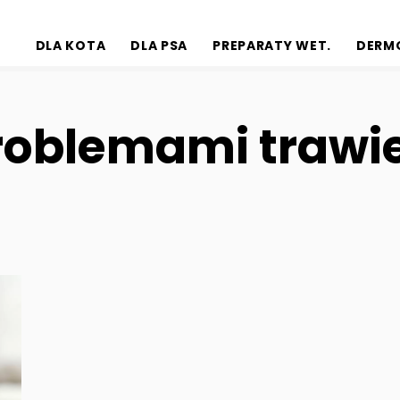
DLA KOTA
DLA PSA
PREPARATY WET.
DERM
problemami trawi