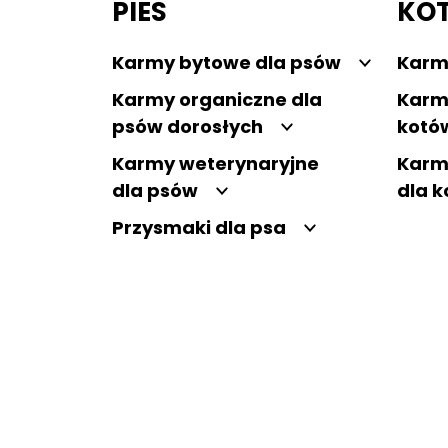
PIES
KO
Karmy bytowe dla psów
Karm
Karmy organiczne dla
Karm
psów dorosłych
kotó
Karmy weterynaryjne
Karm
dla psów
dla 
Przysmaki dla psa