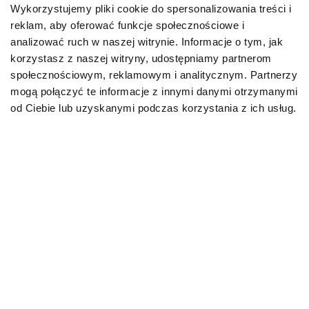
Wykorzystujemy pliki cookie do spersonalizowania treści i
reklam, aby oferować funkcje społecznościowe i
Karmy bytowe dla psów
analizować ruch w naszej witrynie. Informacje o tym, jak
korzystasz z naszej witryny, udostępniamy partnerom
Karmy organiczne dla psów dorosłych
społecznościowym, reklamowym i analitycznym. Partnerzy
mogą połączyć te informacje z innymi danymi otrzymanymi
Karmy weterynaryjne dla psów
od Ciebie lub uzyskanymi podczas korzystania z ich usług.
Przysmaki dla psa
KOT
Karmy bytowe dla kotów