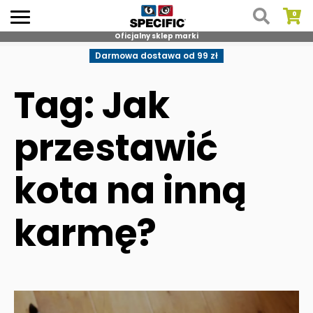
Oficjalny sklep marki
Skip
Darmowa dostawa od 99 zł
to
content
Tag: Jak
przestawić
kota na inną
karmę?