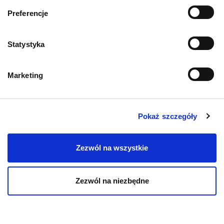
Informacje o sklepie
Preferencje
Zwroty i reklamacje
Statystyka
Polityka prywatności
Marketing
Regulamin sklepu
Pobierz katalog
Pokaż szczegóły
Kontakt
Zezwól na wszystkie
Zezwól na niezbędne