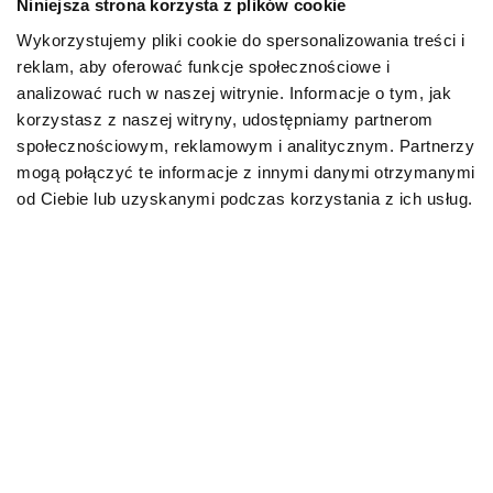
Niniejsza strona korzysta z plików cookie
Wykorzystujemy pliki cookie do spersonalizowania treści i
PIES
reklam, aby oferować funkcje społecznościowe i
analizować ruch w naszej witrynie. Informacje o tym, jak
Karmy bytowe dla psów
korzystasz z naszej witryny, udostępniamy partnerom
społecznościowym, reklamowym i analitycznym. Partnerzy
Karmy organiczne dla psów dorosłych
mogą połączyć te informacje z innymi danymi otrzymanymi
od Ciebie lub uzyskanymi podczas korzystania z ich usług.
Karmy weterynaryjne dla psów
Przysmaki dla psa
KOT