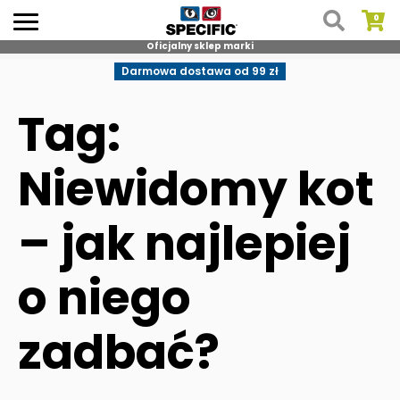
Oficjalny sklep marki
Skip
Darmowa dostawa od 99 zł
to
content
Tag:
Niewidomy kot
– jak najlepiej
o niego
zadbać?