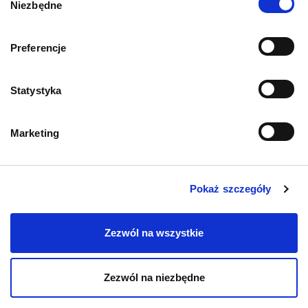
Niezbędne
zgody
Informacje o sklepie
Preferencje
Statystyka
Zwroty i reklamacje
Polityka prywatności
Marketing
Regulamin sklepu
Pokaż szczegóły
Pobierz katalog
Zezwól na wszystkie
Kontakt
Zezwól na niezbędne