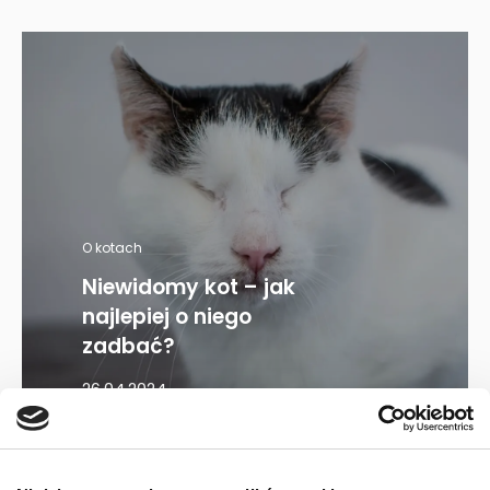
O kotach
Niewidomy kot – jak
najlepiej o niego
zadbać?
26.04.2024
Mapa kategorii