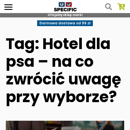
Oficjalny sklep marki
Skip
Darmowa dostawa od 99 zł
to
content
Tag: Hotel dla
psa – na co
zwrócić uwagę
przy wyborze?