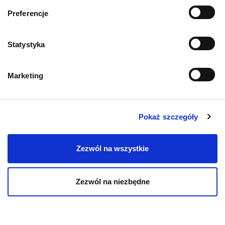
Informacje o sklepie
Preferencje
Zwroty i reklamacje
Statystyka
Polityka prywatności
Marketing
Regulamin sklepu
Pobierz katalog
Pokaż szczegóły
Kontakt
Zezwól na wszystkie
Zezwól na niezbędne