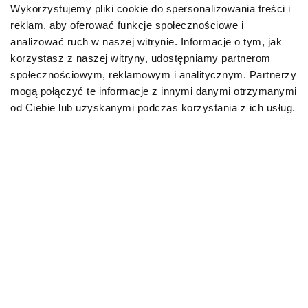
Wykorzystujemy pliki cookie do spersonalizowania treści i
reklam, aby oferować funkcje społecznościowe i
Karmy bytowe dla psów
analizować ruch w naszej witrynie. Informacje o tym, jak
korzystasz z naszej witryny, udostępniamy partnerom
Karmy organiczne dla psów dorosłych
społecznościowym, reklamowym i analitycznym. Partnerzy
mogą połączyć te informacje z innymi danymi otrzymanymi
Karmy weterynaryjne dla psów
od Ciebie lub uzyskanymi podczas korzystania z ich usług.
Przysmaki dla psa
KOT
Karmy bytowe dla kotów