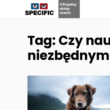
Oficjalny
sklep
marki
Skip
to
content
Tag: Czy nau
niezbędnym