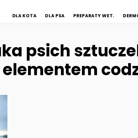
DLA KOTA
DLA PSA
PREPARATY WET.
DERM
ka psich sztuczek
 elementem codz