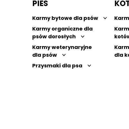
PIES
KO
Karmy bytowe dla psów
Karm
Karmy organiczne dla
Karm
psów dorosłych
kotó
Karmy weterynaryjne
Karm
dla psów
dla 
Przysmaki dla psa