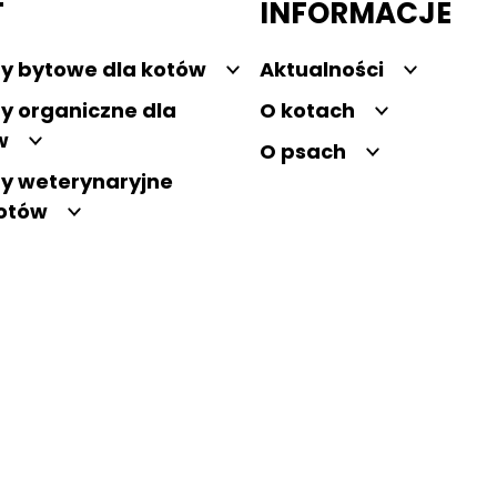
T
INFORMACJE
y bytowe dla kotów
Aktualności
y organiczne dla
O kotach
w
O psach
y weterynaryjne
kotów