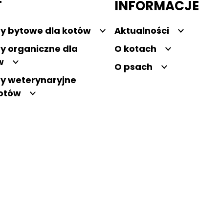
T
INFORMACJE
y bytowe dla kotów
Aktualności
y organiczne dla
O kotach
w
O psach
y weterynaryjne
kotów