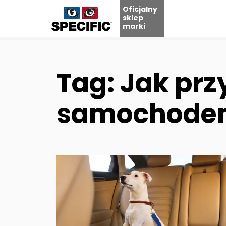
Oficjalny
sklep
marki
Skip
to
content
Tag: Jak prz
samochode