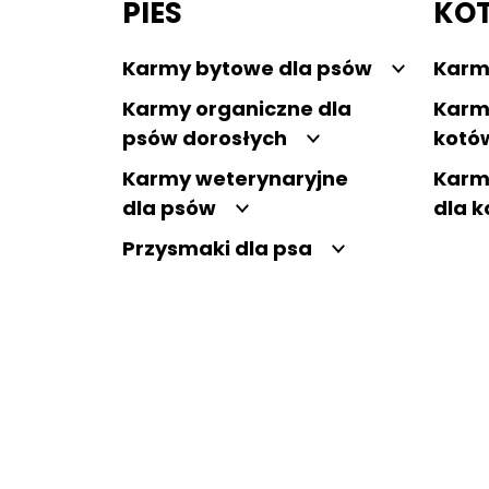
PIES
KO
Karmy bytowe dla psów
Karm
Karmy organiczne dla
Karm
psów dorosłych
kotó
Karmy weterynaryjne
Karm
dla psów
dla 
Przysmaki dla psa