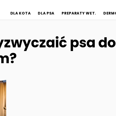
DLA KOTA
DLA PSA
PREPARATY WET.
DERM
yzwyczaić psa do
m?