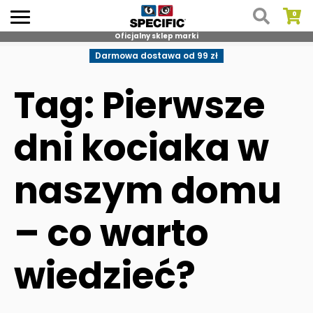
Oficjalny sklep marki
Skip
Darmowa dostawa od 99 zł
to
content
Tag: Pierwsze
dni kociaka w
naszym domu
– co warto
wiedzieć?