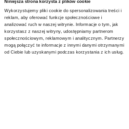
Niniejsza strona korzysta z plików cookie
Wykorzystujemy pliki cookie do spersonalizowania treści i
PIES
reklam, aby oferować funkcje społecznościowe i
analizować ruch w naszej witrynie. Informacje o tym, jak
Karmy bytowe dla psów
korzystasz z naszej witryny, udostępniamy partnerom
społecznościowym, reklamowym i analitycznym. Partnerzy
Karmy organiczne dla psów dorosłych
mogą połączyć te informacje z innymi danymi otrzymanymi
od Ciebie lub uzyskanymi podczas korzystania z ich usług.
Karmy weterynaryjne dla psów
Przysmaki dla psa
KOT