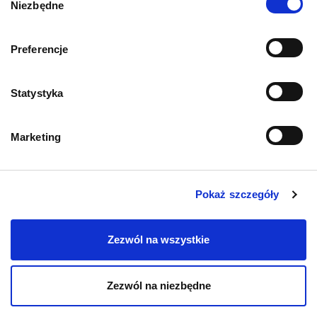
Niezbędne
zgody
Informacje o sklepie
Preferencje
Statystyka
Zwroty i reklamacje
Polityka prywatności
Marketing
Regulamin sklepu
Pokaż szczegóły
Pobierz katalog
Zezwól na wszystkie
Kontakt
Zezwól na niezbędne