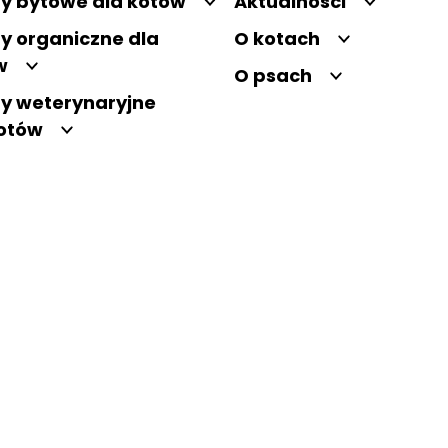
y bytowe dla kotów
Aktualności
y organiczne dla
O kotach
w
O psach
y weterynaryjne
kotów