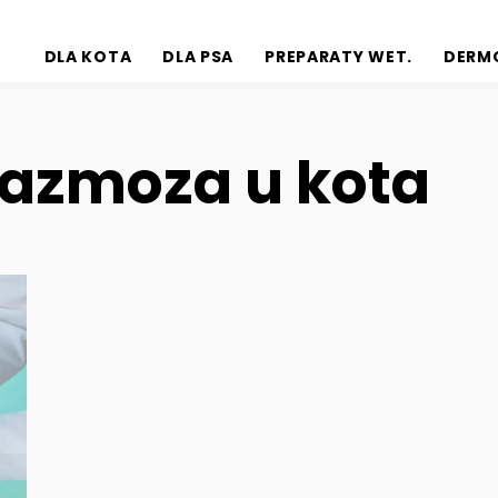
DLA KOTA
DLA PSA
PREPARATY WET.
DERM
lazmoza u kota