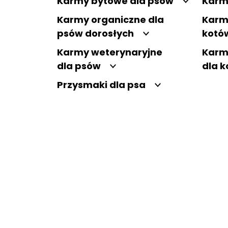
Karmy bytowe dla psów
Karm
Karmy organiczne dla
Karm
psów dorosłych
kotó
Karmy weterynaryjne
Karm
dla psów
dla 
Przysmaki dla psa