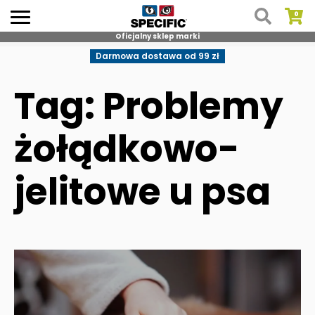
Oficjalny sklep marki
Skip
Darmowa dostawa od 99 zł
to
content
Tag: Problemy
żołądkowo-
jelitowe u psa