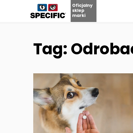
Oficjalny
sklep
marki
Skip
to
content
Tag: Odroba