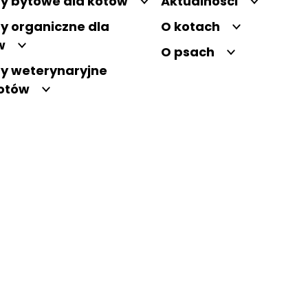
y bytowe dla kotów
Aktualności
y organiczne dla
O kotach
w
O psach
y weterynaryjne
kotów