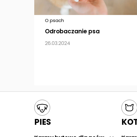
O psach
Odrobaczanie psa
26.03.2024
Mapa kategorii
PIES
KO