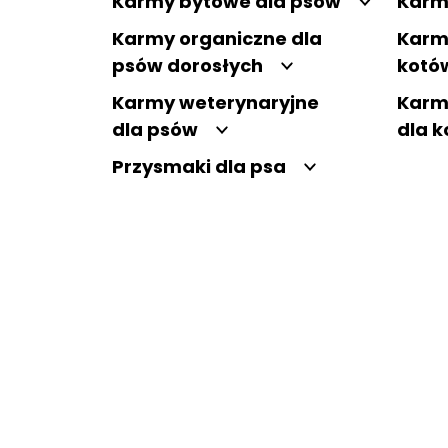
Karmy bytowe dla psów
Karm
Karmy organiczne dla
Karm
psów dorosłych
kotó
Karmy weterynaryjne
Karm
dla psów
dla 
Przysmaki dla psa