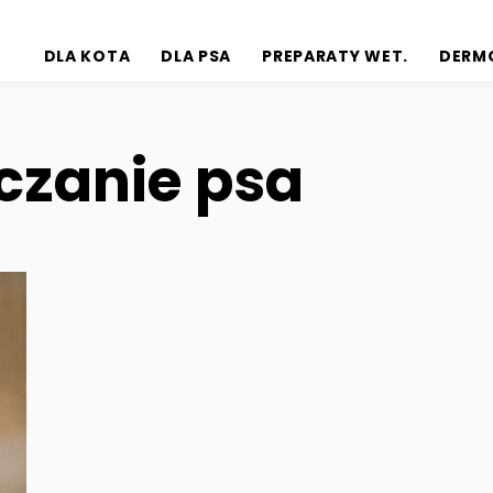
DLA KOTA
DLA PSA
PREPARATY WET.
DERM
czanie psa