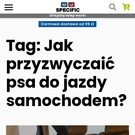
Oficjalny sklep marki
Skip
Darmowa dostawa od 99 zł
to
content
Tag: Jak
przyzwyczaić
psa do jazdy
samochodem?