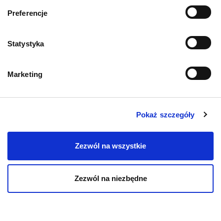
Informacje o sklepie
Preferencje
Zwroty i reklamacje
Statystyka
Polityka prywatności
Marketing
Regulamin sklepu
Pobierz katalog
Pokaż szczegóły
Kontakt
Zezwól na wszystkie
Zezwól na niezbędne