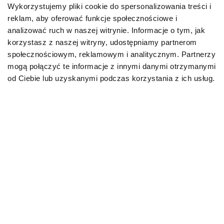
Wykorzystujemy pliki cookie do spersonalizowania treści i
reklam, aby oferować funkcje społecznościowe i
Karmy bytowe dla psów
analizować ruch w naszej witrynie. Informacje o tym, jak
korzystasz z naszej witryny, udostępniamy partnerom
Karmy organiczne dla psów dorosłych
społecznościowym, reklamowym i analitycznym. Partnerzy
mogą połączyć te informacje z innymi danymi otrzymanymi
Karmy weterynaryjne dla psów
od Ciebie lub uzyskanymi podczas korzystania z ich usług.
Przysmaki dla psa
KOT
Karmy bytowe dla kotów