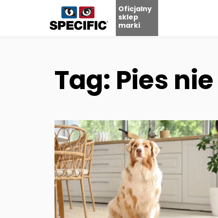
Oficjalny
sklep
marki
Skip
to
content
Tag: Pies nie