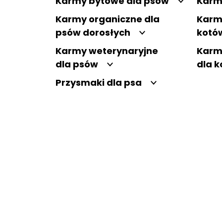
Karmy bytowe dla psów
Karm
Karmy organiczne dla
Karm
psów dorosłych
kotó
Karmy weterynaryjne
Karm
dla psów
dla 
Przysmaki dla psa