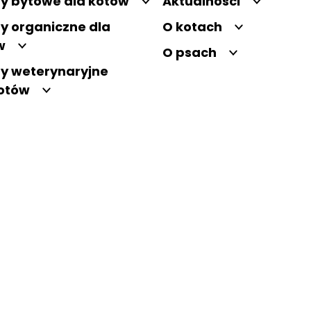
y bytowe dla kotów
Aktualności
y organiczne dla
O kotach
w
O psach
y weterynaryjne
kotów