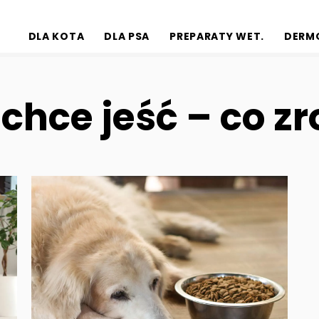
DLA KOTA
DLA PSA
PREPARATY WET.
DERM
 chce jeść – co z