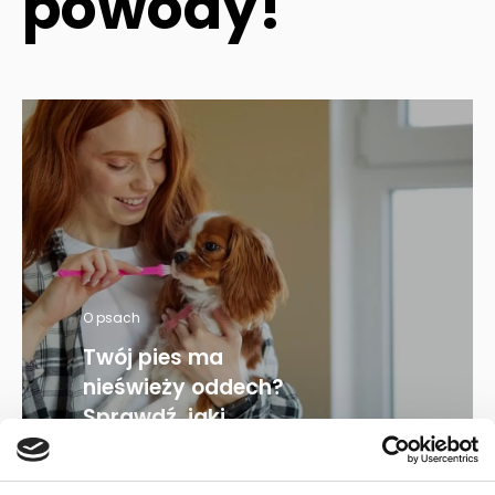
powody!
O psach
Twój pies ma
nieświeży oddech?
Sprawdź, jaki...
28.11.2023