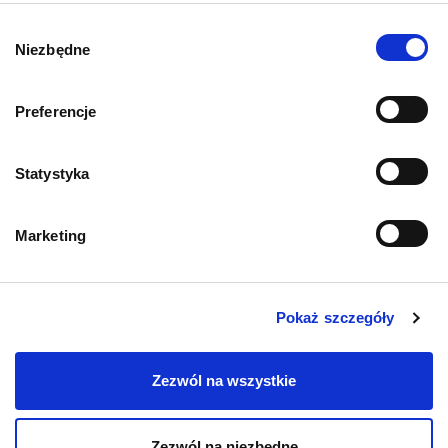
O psach
Wybór
Niezbędne
zgody
Preferencje
Informacje o sklepie
Statystyka
Zwroty i reklamacje
Marketing
Polityka prywatności
Regulamin sklepu
Pokaż szczegóły
Pobierz katalog
Zezwól na wszystkie
Kontakt
Zezwól na niezbędne