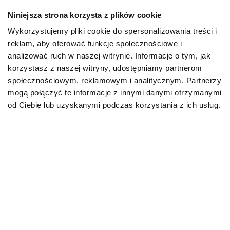
Niniejsza strona korzysta z plików cookie
Mapa kategorii
Wykorzystujemy pliki cookie do spersonalizowania treści i
reklam, aby oferować funkcje społecznościowe i
PIES
analizować ruch w naszej witrynie. Informacje o tym, jak
korzystasz z naszej witryny, udostępniamy partnerom
społecznościowym, reklamowym i analitycznym. Partnerzy
Karmy bytowe dla psów
mogą połączyć te informacje z innymi danymi otrzymanymi
od Ciebie lub uzyskanymi podczas korzystania z ich usług.
Karmy organiczne dla psów dorosłych
Karmy weterynaryjne dla psów
Przysmaki dla psa