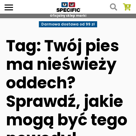
Oficjalny sklep marki
Skip
Darmowa dostawa od 99 zł
to
content
Tag: Twój pies
ma nieświeży
oddech?
Sprawdź, jakie
mogą być tego