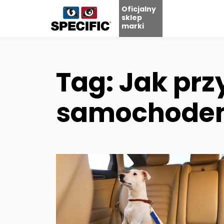
Oficjalny
sklep
marki
Skip
to
content
Tag: Jak prz
samochode