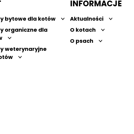
T
INFORMACJE
y bytowe dla kotów
Aktualności
y organiczne dla
O kotach
w
O psach
y weterynaryjne
kotów