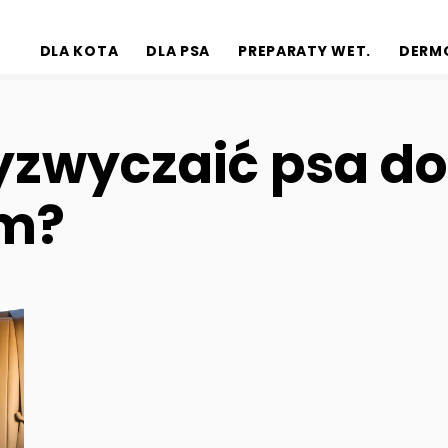
DLA KOTA
DLA PSA
PREPARATY WET.
DERM
yzwyczaić psa do
m?