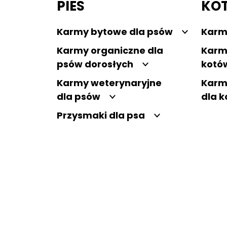
PIES
KO
Karmy bytowe dla psów
Karm
Karmy organiczne dla
Karm
psów dorosłych
kotó
Karmy weterynaryjne
Karm
dla psów
dla 
Przysmaki dla psa