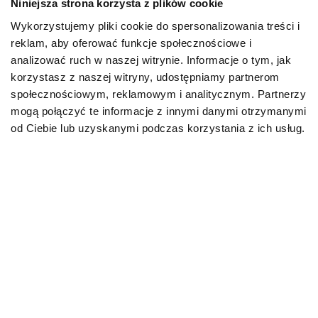
Niniejsza strona korzysta z plików cookie
Wykorzystujemy pliki cookie do spersonalizowania treści i
PIES
reklam, aby oferować funkcje społecznościowe i
analizować ruch w naszej witrynie. Informacje o tym, jak
Karmy bytowe dla psów
korzystasz z naszej witryny, udostępniamy partnerom
społecznościowym, reklamowym i analitycznym. Partnerzy
Karmy organiczne dla psów dorosłych
mogą połączyć te informacje z innymi danymi otrzymanymi
od Ciebie lub uzyskanymi podczas korzystania z ich usług.
Karmy weterynaryjne dla psów
Przysmaki dla psa
KOT