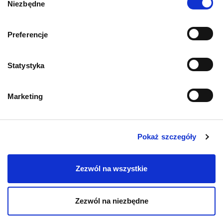
Niezbędne
zgody
Informacje o sklepie
Preferencje
Statystyka
Zwroty i reklamacje
Polityka prywatności
Marketing
Regulamin sklepu
Pokaż szczegóły
Pobierz katalog
Zezwól na wszystkie
Kontakt
Zezwól na niezbędne