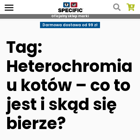
Oficjalny sklep marki
Skip
Darmowa dostawa od 99 zł
to
content
Tag:
Heterochromia
u kotów – co to
jest i skąd się
bierze?