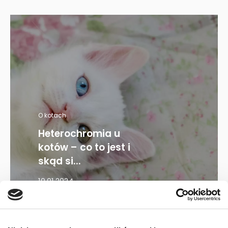
O kotach
Heterochromia u
kotów – co to jest i
skąd si...
10.01.2024
Mapa kategorii