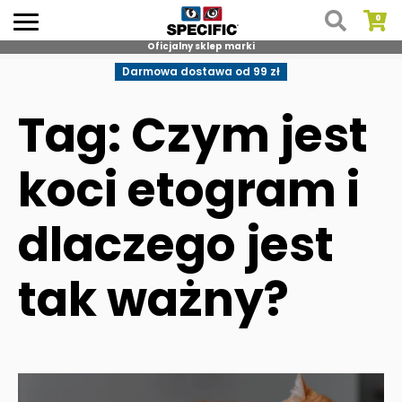
Oficjalny sklep marki
Skip
Darmowa dostawa od 99 zł
to
content
Tag: Czym jest
koci etogram i
dlaczego jest
tak ważny?