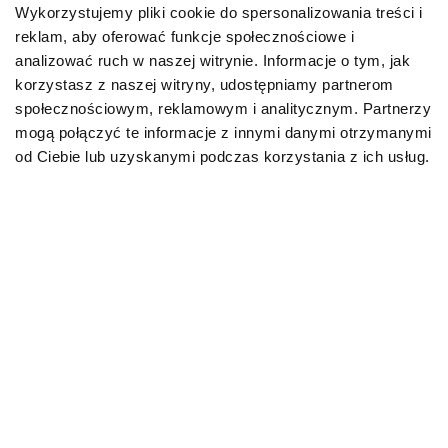
Wykorzystujemy pliki cookie do spersonalizowania treści i
reklam, aby oferować funkcje społecznościowe i
Karmy bytowe dla psów
analizować ruch w naszej witrynie. Informacje o tym, jak
korzystasz z naszej witryny, udostępniamy partnerom
Karmy organiczne dla psów dorosłych
społecznościowym, reklamowym i analitycznym. Partnerzy
mogą połączyć te informacje z innymi danymi otrzymanymi
Karmy weterynaryjne dla psów
od Ciebie lub uzyskanymi podczas korzystania z ich usług.
Przysmaki dla psa
KOT
Karmy bytowe dla kotów