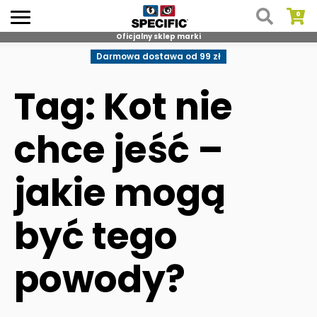
Oficjalny sklep marki
Skip
Darmowa dostawa od 99 zł
to
content
Tag: Kot nie
chce jeść –
jakie mogą
być tego
powody?