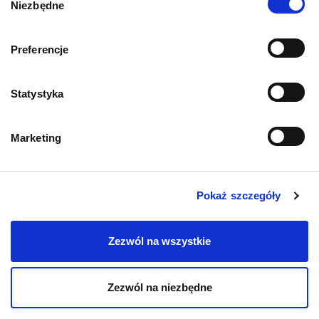
Niezbędne
zgody
Informacje o sklepie
Preferencje
Statystyka
Zwroty i reklamacje
Polityka prywatności
Marketing
Regulamin sklepu
Pokaż szczegóły
Pobierz katalog
Zezwól na wszystkie
Kontakt
Zezwól na niezbędne