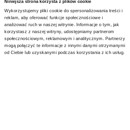
Niniejsza strona korzysta z plików cookie
Wykorzystujemy pliki cookie do spersonalizowania treści i
PIES
reklam, aby oferować funkcje społecznościowe i
analizować ruch w naszej witrynie. Informacje o tym, jak
Karmy bytowe dla psów
korzystasz z naszej witryny, udostępniamy partnerom
społecznościowym, reklamowym i analitycznym. Partnerzy
Karmy organiczne dla psów dorosłych
mogą połączyć te informacje z innymi danymi otrzymanymi
od Ciebie lub uzyskanymi podczas korzystania z ich usług.
Karmy weterynaryjne dla psów
Przysmaki dla psa
KOT