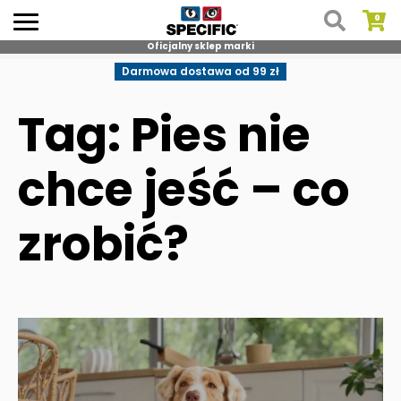
Oficjalny sklep marki
Skip
Darmowa dostawa od 99 zł
to
content
Tag: Pies nie
chce jeść – co
zrobić?