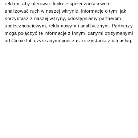
reklam, aby oferować funkcje społecznościowe i
Karmy organiczne dla psów dorosłych
analizować ruch w naszej witrynie. Informacje o tym, jak
korzystasz z naszej witryny, udostępniamy partnerom
Karmy weterynaryjne dla psów
społecznościowym, reklamowym i analitycznym. Partnerzy
mogą połączyć te informacje z innymi danymi otrzymanymi
Przysmaki dla psa
od Ciebie lub uzyskanymi podczas korzystania z ich usług.
KOT
Karmy bytowe dla kotów
Karmy organiczne dla kotów
Karmy weterynaryjne dla kotów