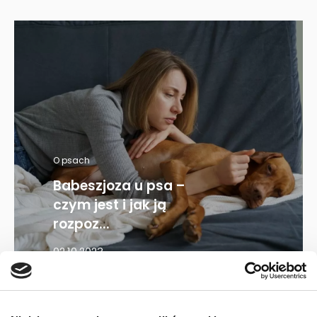
O psach
Babeszjoza u psa –
czym jest i jak ją
rozpoz...
02.10.2023
Mapa kategorii