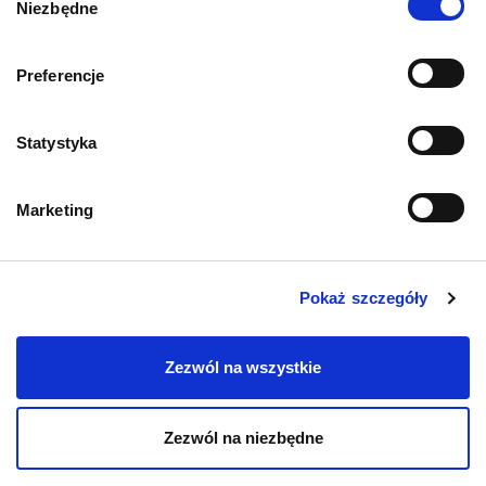
Niezbędne
zgody
Informacje o sklepie
Preferencje
Statystyka
Zwroty i reklamacje
Polityka prywatności
Marketing
Regulamin sklepu
Pokaż szczegóły
Pobierz katalog
Zezwól na wszystkie
Kontakt
Zezwól na niezbędne