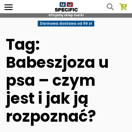
Oficjalny sklep marki
Skip
Darmowa dostawa od 99 zł
to
content
Tag:
Babeszjoza u
psa – czym
jest i jak ją
rozpoznać?