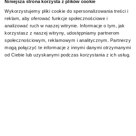
Niniejsza strona korzysta z plików cookie
Wykorzystujemy pliki cookie do spersonalizowania treści i
PIES
reklam, aby oferować funkcje społecznościowe i
analizować ruch w naszej witrynie. Informacje o tym, jak
Karmy bytowe dla psów
korzystasz z naszej witryny, udostępniamy partnerom
społecznościowym, reklamowym i analitycznym. Partnerzy
Karmy organiczne dla psów dorosłych
mogą połączyć te informacje z innymi danymi otrzymanymi
od Ciebie lub uzyskanymi podczas korzystania z ich usług.
Karmy weterynaryjne dla psów
Przysmaki dla psa
KOT