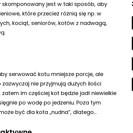
y skomponowany jest w taki sposób, aby
niowe, które przecież różnią się np. w
ych, kociąt, seniorów, kotów z nadwagą,
ą.
y serwować kotu mniejsze porcje, ale
o zazwyczaj nie przyjmują dużych ilości
zatem im częściej kot będzie jadł niewielkie
 sięgnie po wodę po jedzeniu. Poza tym
 może być dla kota „nudna”, dlatego…
raktywne