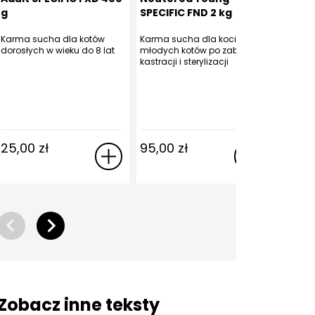
g
SPECIFIC FND 2 kg
kg
Karma sucha dla kotów
Karma sucha dla kociąt i
Karma s
dorosłych w wieku do 8 lat
młodych kotów po zabiegu
starszyc
kastracji i sterylizacji
8 lat
25,00
zł
95,00
zł
83,0
Zobacz inne teksty