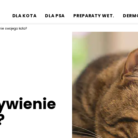
DLA KOTA
DLA PSA
PREPARATY WET.
DERM
ie swojego kota?
ywienie
?