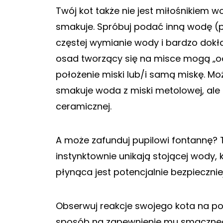
Twój kot także nie jest miłośnikiem 
smakuje. Spróbuj podać inną wodę (pr
częstej wymianie wody i bardzo dokład
osad tworzący się na misce mogą „ods
położenie miski lub/i samą miskę. M
smakuje woda z miski metolowej, ale p
ceramicznej.
A może zafunduj pupilowi fontannę? 
instynktownie unikają stojącej wody,
płynąca jest potencjalnie bezpiecznie
Obserwuj reakcje swojego kota na po
sposób na zapewnienie mu smaczneg