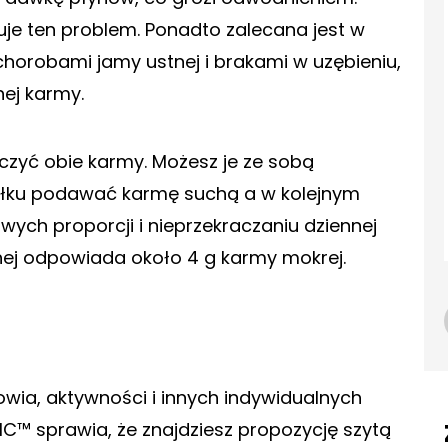
je ten problem. Ponadto zalecana jest w
horobami jamy ustnej i brakami w uzębieniu,
ej karmy.
ączyć obie karmy. Możesz je ze sobą
iłku podawać karmę suchą a w kolejnym
ych proporcji i nieprzekraczaniu dziennej
uchej odpowiada około 4 g karmy mokrej.
rowia, aktywności i innych indywidualnych
C™ sprawia, że znajdziesz propozycję szytą