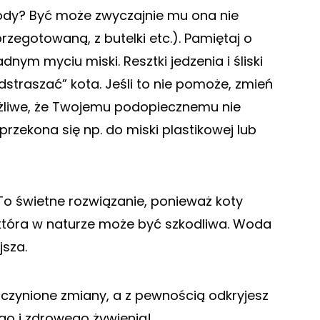
wody? Być może zwyczajnie mu ona nie
zegotowaną, z butelki etc.). Pamiętaj o
nym myciu miski. Resztki jedzenia i śliski
traszać” kota. Jeśli to nie pomoże, zmień
ożliwe, że Twojemu podopiecznemu nie
rzekona się np. do miski plastikowej lub
To świetne rozwiązanie, ponieważ koty
 która w naturze może być szkodliwa. Woda
jsza.
czynione zmiany, a z pewnością odkryjesz
o i zdrowego żywienia!