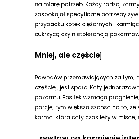
na miarę potrzeb. Każdy rodzaj karm
zaspokajał specyficzne potrzeby żywie
przypadku kotek ciężarnych i karmiąc
cukrzycą czy nietolerancją pokarmow
Mniej, ale częściej
Powodów przemawiających za tym, ab
częściej, jest sporo. Koty jednorazow
pokarmu. Posiłek wzmaga pragnienie, 
porcje, tym większa szansa na to, że
karma, która cały czas leży w misce,
…postaw na karmienie inte