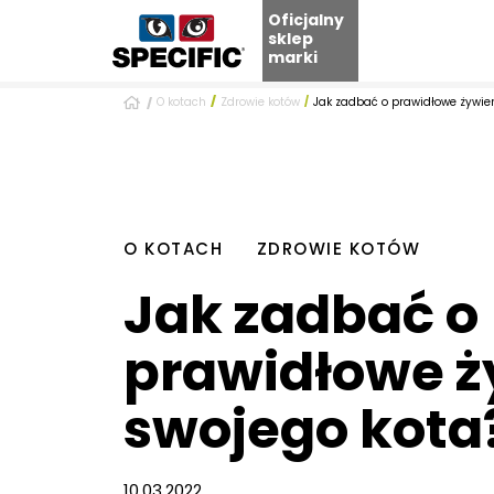
Oficjalny
sklep
marki
Skip
O kotach
Zdrowie kotów
Jak zadbać o prawidłowe żywien
to
content
O KOTACH
ZDROWIE KOTÓW
Jak zadbać o
prawidłowe ż
swojego kota
10.03.2022