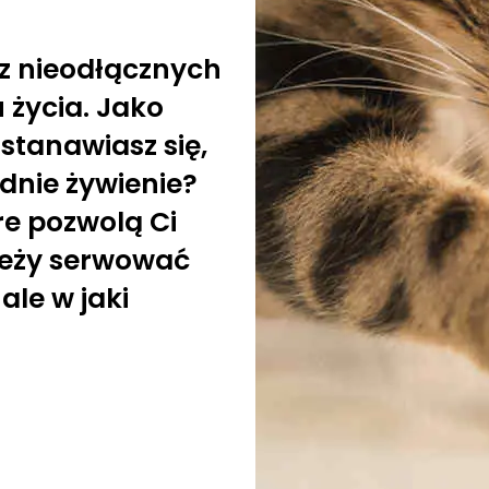
 z nieodłącznych
 życia. Jako
stanawiasz się,
dnie żywienie?
re pozwolą Ci
ależy serwować
le w jaki