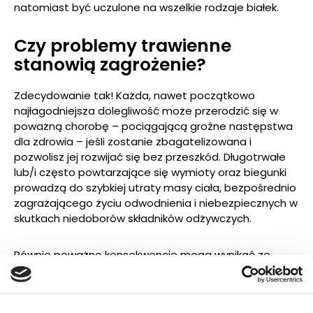
natomiast być uczulone na wszelkie rodzaje białek.
Czy problemy trawienne
stanowią zagrożenie?
Zdecydowanie tak! Każda, nawet początkowo
najłagodniejsza dolegliwość może przerodzić się w
poważną chorobę – pociągającą groźne następstwa
dla zdrowia – jeśli zostanie zbagatelizowana i
pozwolisz jej rozwijać się bez przeszkód. Długotrwałe
lub/i często powtarzające się wymioty oraz biegunki
prowadzą do szybkiej utraty masy ciała, bezpośrednio
zagrażającego życiu odwodnienia i niebezpiecznych w
skutkach niedoborów składników odżywczych.
Równie poważne konsekwencje mogą wynikać ze
schorzeń dermatologicznych wywołanych
nietolerancją. Jeśli kot będzie drapał swędzącą
wysypkę, doprowadzi to do przerwania ciągłości skóry,