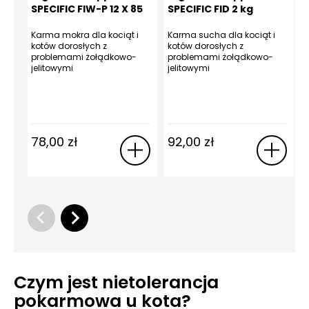
SPECIFIC FIW-P 12 X 85
SPECIFIC FID 2 kg
G
Karma mokra dla kociąt i
Karma sucha dla kociąt i
K
kotów dorosłych z
kotów dorosłych z
k
problemami żołądkowo-
problemami żołądkowo-
jelitowymi
jelitowymi
j
78,00
zł
92,00
zł
Czym jest nietolerancja
pokarmowa u kota?