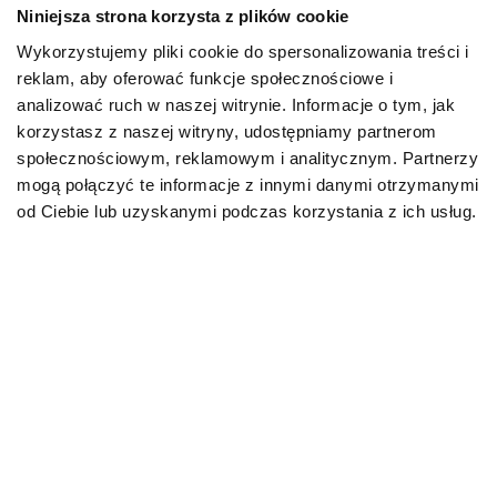
co będzie skutkować stanem zapalnym i możliwością
Niniejsza strona korzysta z plików cookie
wtórnego zakażenia. W przypadku kotów zmiany
Wykorzystujemy pliki cookie do spersonalizowania treści i
skórne pojawiają się bardzo często na szyi, głowie oraz
uszach.
reklam, aby oferować funkcje społecznościowe i
analizować ruch w naszej witrynie. Informacje o tym, jak
Postępowanie w przypadku
korzystasz z naszej witryny, udostępniamy partnerom
społecznościowym, reklamowym i analitycznym. Partnerzy
rozpoznania problemu
mogą połączyć te informacje z innymi danymi otrzymanymi
od Ciebie lub uzyskanymi podczas korzystania z ich usług.
Jeśli zauważysz niepokojące objawy, udaj się na
konsultację. Lekarz weterynarii może zlecić nie tylko
zmianę diety, ale także, przynajmniej czasowo,
wprowadzenie farmakologii. Zawsze postępuj zgodnie
z jego wskazówkami. Właściwa dieta to jednak
podstawa, bo – chcąc pomóc kotu – trzeba
wyeliminować składniki, które mu szkodzą. Jak powinna
wyglądać?
Obecnie nie musisz już samodzielnie przygotowywać
posiłków, bowiem na rynku dostępne są wysoce
specjalistyczne karmy, jak
karmy dla kota SPECIFIC™
,