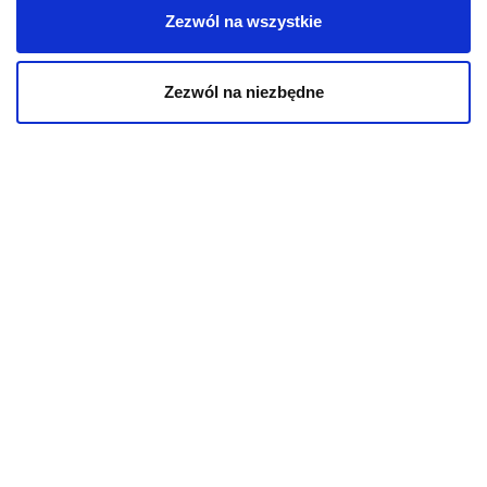
Karmy weterynaryjne dla psów
Zezwól na wszystkie
Przysmaki dla psa
Zezwól na niezbędne
KOT
Karmy bytowe dla kotów
Karmy organiczne dla kotów
Karmy weterynaryjne dla kotów