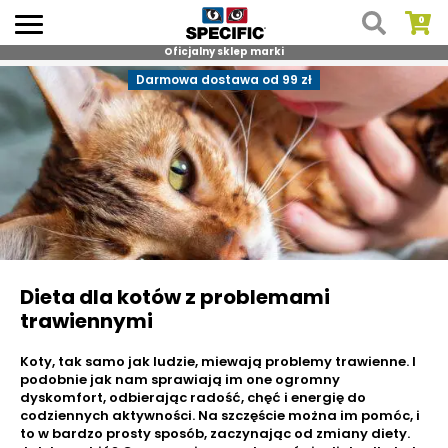
Oficjalny sklep marki
Skip
Darmowa dostawa od 99 zł
to
content
Dieta dla kotów z problemami
trawiennymi
Koty, tak samo jak ludzie, miewają problemy trawienne. I
podobnie jak nam sprawiają im one ogromny
dyskomfort, odbierając radość, chęć i energię do
codziennych aktywności. Na szczęście można im pomóc, i
to w bardzo prosty sposób, zaczynając od zmiany diety.