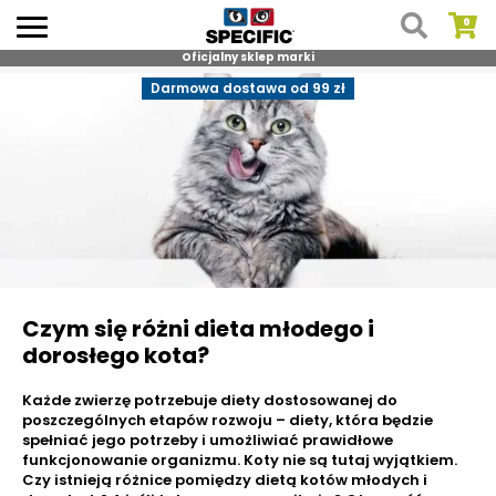
Oficjalny sklep marki
Skip
Darmowa dostawa od 99 zł
to
content
Czym się różni dieta młodego i
dorosłego kota?
Każde zwierzę potrzebuje diety dostosowanej do
poszczególnych etapów rozwoju – diety, która będzie
spełniać jego potrzeby i umożliwiać prawidłowe
funkcjonowanie organizmu. Koty nie są tutaj wyjątkiem.
Czy istnieją różnice pomiędzy dietą kotów młodych i