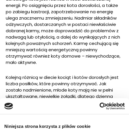
energii. Po osiągnięciu przez kota dorosłości, a także
po zabiegu kastracji, zapotrzebowanie na energię
ulega znacznemu zmniejszeniu. Nadmiar składników
odżywczych, dostarczanych w postaci niewłaściwie
dobranej karmy, może doprowadzić do problemów z
nadwagą lub otyłością, a dalej do wynikających z nich
kolejnych poważnych schorzeń. Karmę cechującą się
mniejszą wartością energetyczną powinny
otrzymywać również koty domowe – niewychodzące,
mało aktywne.
Kolejną różnicą w diecie kociąt i kotów dorosłych jest
liczba posiłków, które powinny otrzymywać. Jak
zostało nadmienione, młode koty mają nie w pełni
ukształtowane, niewielkie żołądki, dlatego dzienna
dawka pokarmu musi być podzielona na kilka małych
porcji. Najlepiej, jeśli będą otrzymywać nie mniej niż 5
posiłków dziennie. Po osiągnięciu dorosłości przez kota
można zmniejszyć liczbę posiłków, np. do 2-3. Choć,
Niniejsza strona korzysta z plików cookie
jeśli jest to możliwe, warto zachować większą liczbę,