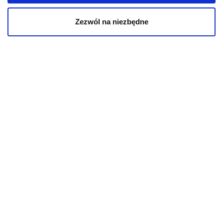
Zezwól na niezbędne
KOT
Karmy bytowe dla kotów
Karmy organiczne dla kotów
Karmy weterynaryjne dla kotów