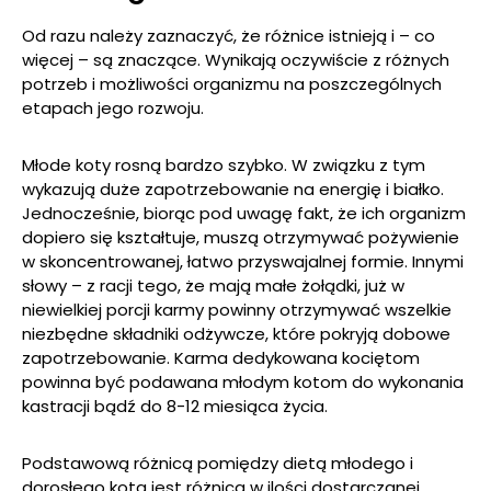
Od razu należy zaznaczyć, że różnice istnieją i – co
więcej – są znaczące. Wynikają oczywiście z różnych
potrzeb i możliwości organizmu na poszczególnych
etapach jego rozwoju.
Młode koty rosną bardzo szybko. W związku z tym
wykazują duże zapotrzebowanie na energię i białko.
Jednocześnie, biorąc pod uwagę fakt, że ich organizm
dopiero się kształtuje, muszą otrzymywać pożywienie
w skoncentrowanej, łatwo przyswajalnej formie. Innymi
słowy – z racji tego, że mają małe żołądki, już w
niewielkiej porcji karmy powinny otrzymywać wszelkie
niezbędne składniki odżywcze, które pokryją dobowe
zapotrzebowanie. Karma dedykowana kociętom
powinna być podawana młodym kotom do wykonania
kastracji bądź do 8-12 miesiąca życia.
Podstawową różnicą pomiędzy dietą młodego i
dorosłego kota jest różnica w ilości dostarczanej