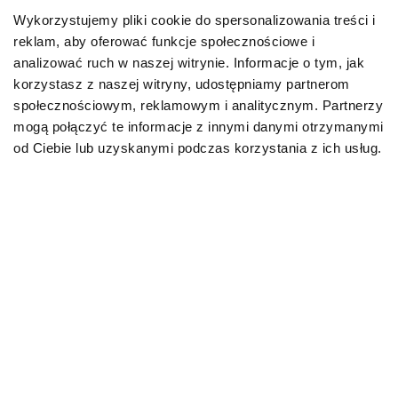
gdyż koty zazwyczaj jednorazowo zjadają niewiele.
Wykorzystujemy pliki cookie do spersonalizowania treści i
Ponadto po każdym posiłku rośnie pragnienie, jest
reklam, aby oferować funkcje społecznościowe i
zatem szansa, że zdecydują się na napicie wody.
analizować ruch w naszej witrynie. Informacje o tym, jak
Odmowa przyjmowania płynów jest dość
korzystasz z naszej witryny, udostępniamy partnerom
powszechnym problemem u kotów. Warto zatem
społecznościowym, reklamowym i analitycznym. Partnerzy
szukać rozwiązań, które zapobiegną jego powstaniu
mogą połączyć te informacje z innymi danymi otrzymanymi
lub – gdy już się pojawi – ograniczą jego
od Ciebie lub uzyskanymi podczas korzystania z ich usług.
występowanie.
Wybór diety
Codzienna kocia dieta może opierać się zarówno na
gotowej karmie suchej, mokrej, jak i na samodzielnie
przygotowywanym pożywieniu. Kłopot z ostatnim
rozwiązaniem polega jednak na tym, że trudno
zbilansować posiłki tak, aby dostarczały niezbędnych
składników odżywczych we właściwych proporcjach.
Warto więc zaufać wysokiej jakości karmie, która
zaspokoi wszystkie potrzeby żywieniowe kotów w
każdym wieku, również tych ze specyficznymi