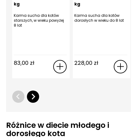
kg
kg
Karma sucha dla kotów
Karma sucha dla kotów
K
starszych, w wieku powyżej
dorosłych w wieku do 8 lat
k
8 lat
k
w
83,00
zł
228,00
zł
Różnice w diecie młodego i
dorosłego kota