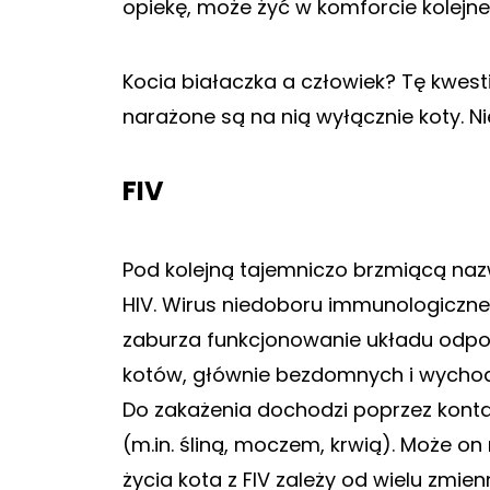
opiekę, może żyć w komforcie kolejne
Kocia białaczka a człowiek? Tę kwest
narażone są na nią wyłącznie koty. N
FIV
Pod kolejną tajemniczo brzmiącą nazw
HIV. Wirus niedoboru immunologiczn
zaburza funkcjonowanie układu odpor
kotów, głównie bezdomnych i wychodz
Do zakażenia dochodzi poprzez kont
(m.in. śliną, moczem, krwią). Może on
życia kota z FIV zależy od wielu zmien