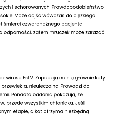
arszych i schorowanych. Prawdopodobieństwo
ysokie. Może dojść wówczas do ciężkiego
et śmierci czworonożnego pacjenta.
ia odporności, zatem mruczek może zarażać
z wirusa FeLV. Zapadają na nią głównie koty
rzewlekła, nieuleczalna. Prowadzi do
emii. Ponadto badania pokazują, że
, przede wszystkim chłoniaka. Jeśli
snym etapie, a kot otrzyma niezbędną