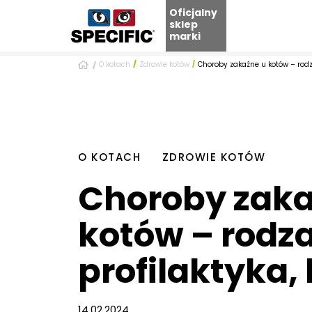
Oficjalny
sklep
marki
Skip
O kotach
Zdrowie kotów
Choroby zakaźne u kotów – rodza
to
content
O KOTACH
ZDROWIE KOTÓW
Choroby zaka
kotów – rodza
profilaktyka,
14.02.2024