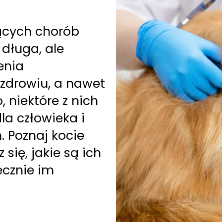
jących chorób
 długa, ale
enia
zdrowiu, a nawet
 niektóre z nich
la człowieka i
 Poznaj kocie
się, jakie są ich
tecznie im