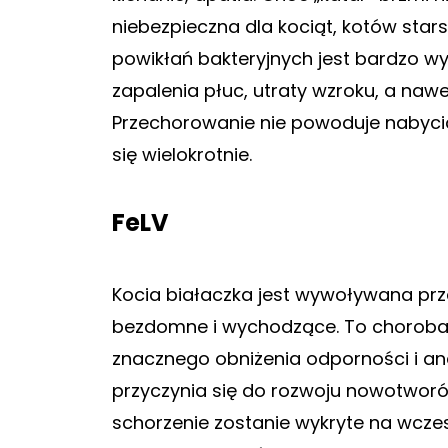
niebezpieczna dla kociąt, kotów st
powikłań bakteryjnych jest bardzo w
zapalenia płuc, utraty wzroku, a naw
Przechorowanie nie powoduje nabyc
się wielokrotnie.
FeLV
Kocia białaczka jest wywoływana prze
bezdomne i wychodzące. To choroba p
znacznego obniżenia odporności i an
przyczynia się do rozwoju nowotworów
schorzenie zostanie wykryte na wcze