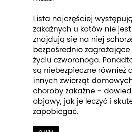
Lista najczęściej występu
zakaźnych u kotów nie jest
znajdują się na niej schorz
bezpośrednio zagrażające 
życiu czworonoga. Ponadto,
są niebezpieczne również d
innych zwierząt domowych.
choroby zakaźne – dowiedz 
objawy, jak je leczyć i sku
zapobiegać.
WIĘCEJ