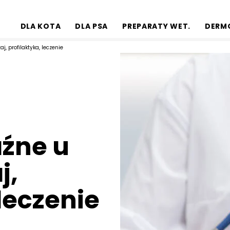
DLA KOTA
DLA PSA
PREPARATY WET.
DERM
j, profilaktyka, leczenie
źne u
j,
 leczenie