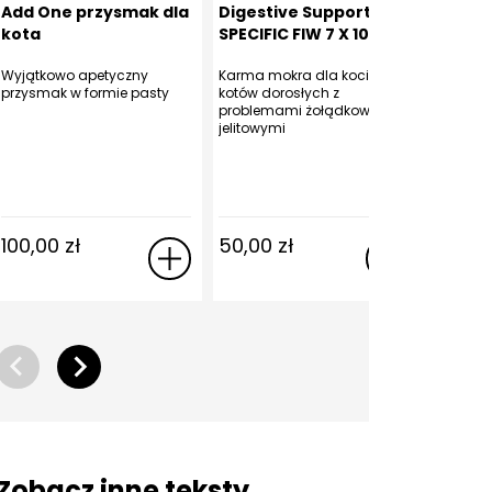
Add One przysmak dla
Digestive Support
Intens
kota
SPECIFIC FIW 7 X 100 g
SPECIF
Wyjątkowo apetyczny
Karma mokra dla kociąt i
Karma p
przysmak w formie pasty
kotów dorosłych z
kotów w
problemami żołądkowo-
okresie 
jelitowymi
100,00
zł
50,00
zł
44,0
Zobacz inne teksty