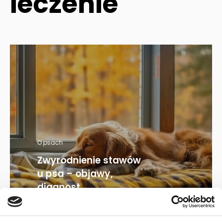
leczenie
O psach
Zwyrodnienie stawów
u psa – objawy,
diagnost...
30.10.2023