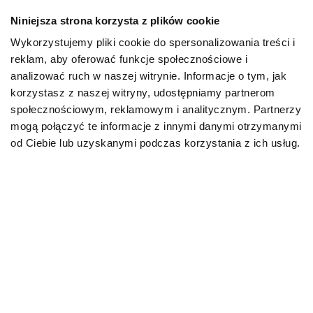
Niniejsza strona korzysta z plików cookie
Mapa kategorii
Wykorzystujemy pliki cookie do spersonalizowania treści i
reklam, aby oferować funkcje społecznościowe i
PIES
analizować ruch w naszej witrynie. Informacje o tym, jak
korzystasz z naszej witryny, udostępniamy partnerom
społecznościowym, reklamowym i analitycznym. Partnerzy
Karmy bytowe dla psów
mogą połączyć te informacje z innymi danymi otrzymanymi
od Ciebie lub uzyskanymi podczas korzystania z ich usług.
Karmy organiczne dla psów dorosłych
Karmy weterynaryjne dla psów
Przysmaki dla psa