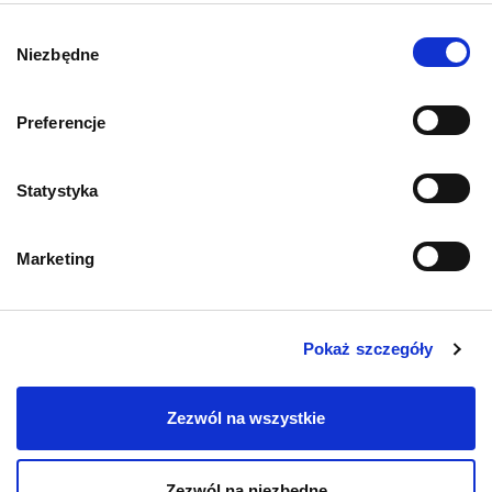
O psach
Wybór
Niezbędne
zgody
Preferencje
Informacje o sklepie
Statystyka
Zwroty i reklamacje
Marketing
Polityka prywatności
Regulamin sklepu
Pokaż szczegóły
Pobierz katalog
Zezwól na wszystkie
Kontakt
Zezwól na niezbędne