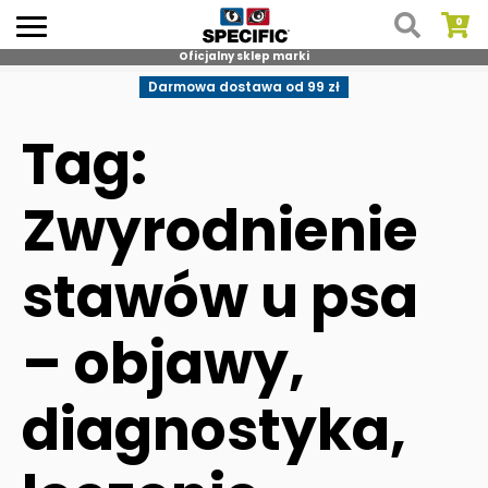
Oficjalny sklep marki
Skip
Darmowa dostawa od 99 zł
to
content
Tag:
Zwyrodnienie
stawów u psa
– objawy,
diagnostyka,