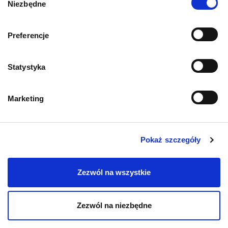
Niezbędne
zgody
Informacje o sklepie
Preferencje
Statystyka
Zwroty i reklamacje
Polityka prywatności
Marketing
Regulamin sklepu
Pokaż szczegóły
Pobierz katalog
Zezwól na wszystkie
Kontakt
Zezwól na niezbędne