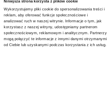
Niniejsza strona korzysta z plików cookie
Wykorzystujemy pliki cookie do spersonalizowania treści i
PIES
reklam, aby oferować funkcje społecznościowe i
analizować ruch w naszej witrynie. Informacje o tym, jak
Karmy bytowe dla psów
korzystasz z naszej witryny, udostępniamy partnerom
społecznościowym, reklamowym i analitycznym. Partnerzy
Karmy organiczne dla psów dorosłych
mogą połączyć te informacje z innymi danymi otrzymanymi
od Ciebie lub uzyskanymi podczas korzystania z ich usług.
Karmy weterynaryjne dla psów
Przysmaki dla psa
KOT