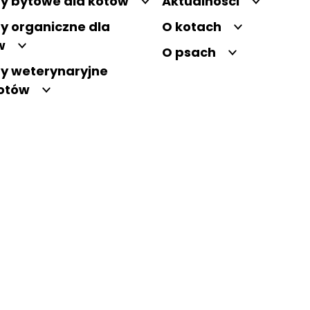
y bytowe dla kotów
Aktualności
y organiczne dla
O kotach
w
O psach
y weterynaryjne
kotów