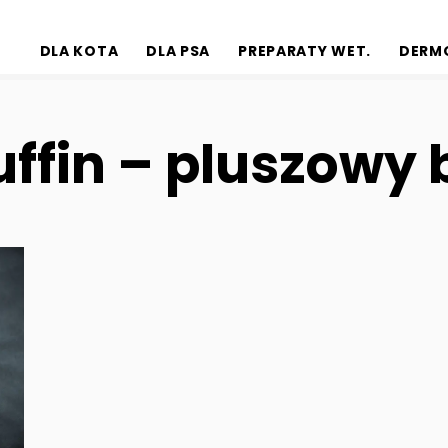
DLA KOTA
DLA PSA
PREPARATY WET.
DERM
fin – pluszowy b