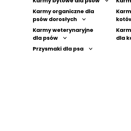
Karmy bytowe dla psów
Karm
Karmy organiczne dla
Karm
psów dorosłych
kotó
Karmy weterynaryjne
Karm
dla psów
dla 
Przysmaki dla psa