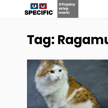
Oficjalny
sklep
marki
Skip
to
content
Tag: Ragamuf