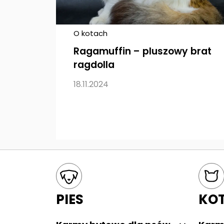
O kotach
Ragamuffin – pluszowy brat
ragdolla
18.11.2024
Mapa kategorii
PIES
KO