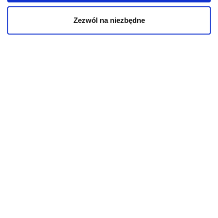
Kontakt
Zezwól na niezbędne
powered by
AlleKurier