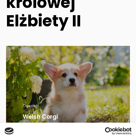
królowej
Elżbiety II
O psach
Welsh Corgi
Pembroke –
przeczytaj o