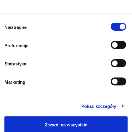
O kotach
Wybór
O psach
Niezbędne
zgody
Preferencje
Informacje o sklepie
Statystyka
Zwroty i reklamacje
Marketing
Polityka prywatności
Pokaż szczegóły
Regulamin sklepu
Pobierz katalog
Zezwól na wszystkie