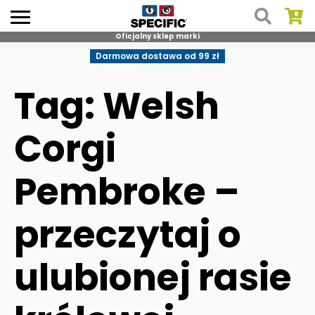
Oficjalny sklep marki
Skip
Darmowa dostawa od 99 zł
to
content
Tag: Welsh
Corgi
Pembroke –
przeczytaj o
ulubionej rasie