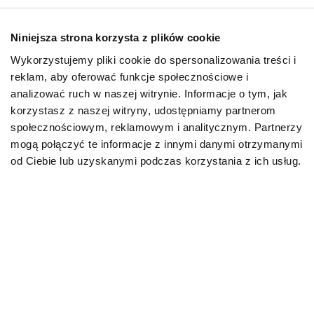
ulubione...
Niniejsza strona korzysta z plików cookie
30.08.2024
Wykorzystujemy pliki cookie do spersonalizowania treści i
Mapa kategorii
reklam, aby oferować funkcje społecznościowe i
analizować ruch w naszej witrynie. Informacje o tym, jak
korzystasz z naszej witryny, udostępniamy partnerom
PIES
społecznościowym, reklamowym i analitycznym. Partnerzy
mogą połączyć te informacje z innymi danymi otrzymanymi
Karmy bytowe dla psów
od Ciebie lub uzyskanymi podczas korzystania z ich usług.
Karmy organiczne dla psów dorosłych
Karmy weterynaryjne dla psów
Przysmaki dla psa