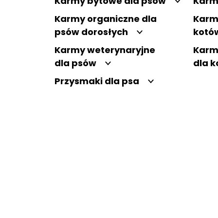
Karmy bytowe dla psów
Karm
Karmy organiczne dla
Karm
psów dorosłych
kotó
Karmy weterynaryjne
Karm
dla psów
dla 
Przysmaki dla psa