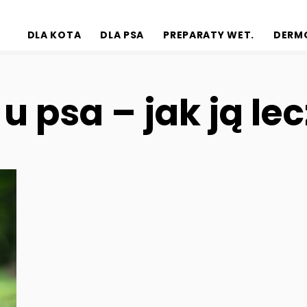
DLA KOTA
DLA PSA
PREPARATY WET.
DERM
u psa – jak ją le