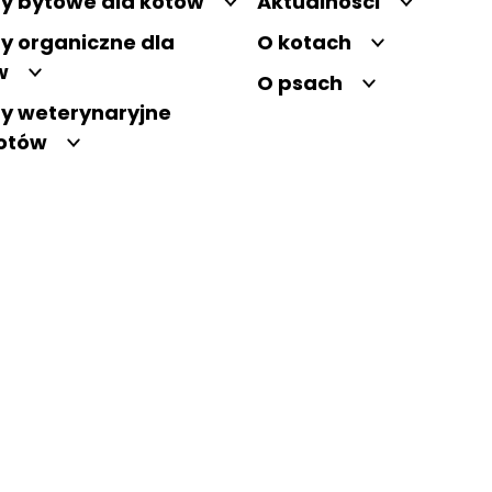
y bytowe dla kotów
Aktualności
y organiczne dla
O kotach
w
O psach
y weterynaryjne
kotów