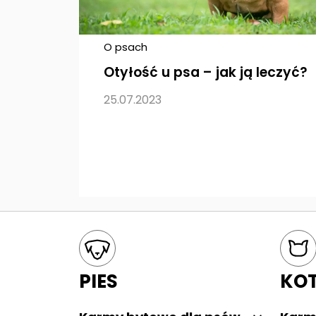
O psach
Otyłość u psa – jak ją leczyć?
25.07.2023
Mapa kategorii
PIES
KO