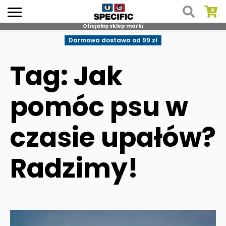
Oficjalny sklep marki
Skip
Darmowa dostawa od 99 zł
to
content
Tag: Jak
pomóc psu w
czasie upałów?
Radzimy!