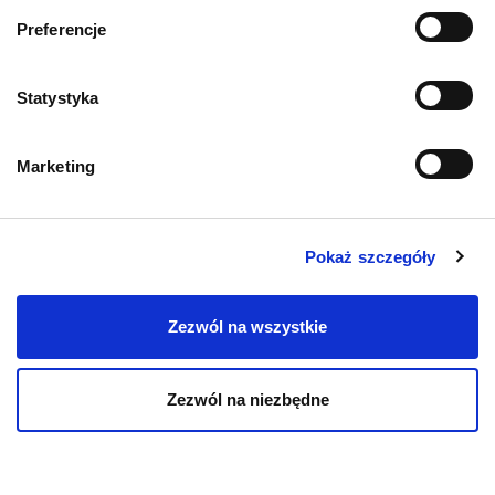
Informacje o sklepie
Preferencje
Zwroty i reklamacje
Statystyka
Polityka prywatności
Marketing
Regulamin sklepu
Pobierz katalog
Pokaż szczegóły
Kontakt
Zezwól na wszystkie
Zezwól na niezbędne