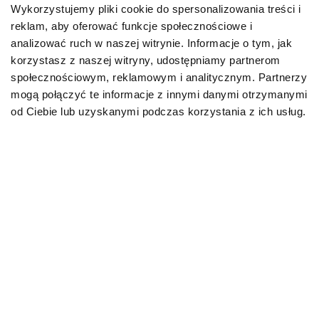
Wykorzystujemy pliki cookie do spersonalizowania treści i
reklam, aby oferować funkcje społecznościowe i
Karmy bytowe dla psów
analizować ruch w naszej witrynie. Informacje o tym, jak
korzystasz z naszej witryny, udostępniamy partnerom
Karmy organiczne dla psów dorosłych
społecznościowym, reklamowym i analitycznym. Partnerzy
mogą połączyć te informacje z innymi danymi otrzymanymi
Karmy weterynaryjne dla psów
od Ciebie lub uzyskanymi podczas korzystania z ich usług.
Przysmaki dla psa
KOT
Karmy bytowe dla kotów