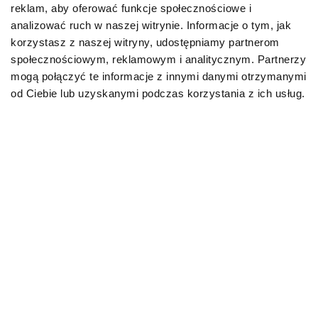
reklam, aby oferować funkcje społecznościowe i
Karmy organiczne dla psów dorosłych
analizować ruch w naszej witrynie. Informacje o tym, jak
korzystasz z naszej witryny, udostępniamy partnerom
Karmy weterynaryjne dla psów
społecznościowym, reklamowym i analitycznym. Partnerzy
mogą połączyć te informacje z innymi danymi otrzymanymi
Przysmaki dla psa
od Ciebie lub uzyskanymi podczas korzystania z ich usług.
KOT
Karmy bytowe dla kotów
Karmy organiczne dla kotów
Karmy weterynaryjne dla kotów