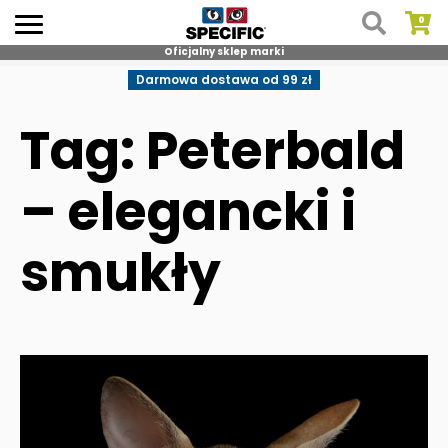
Oficjalny sklep marki
Skip
Darmowa dostawa od 99 zł
to
content
Tag: Peterbald
– elegancki i
smukły