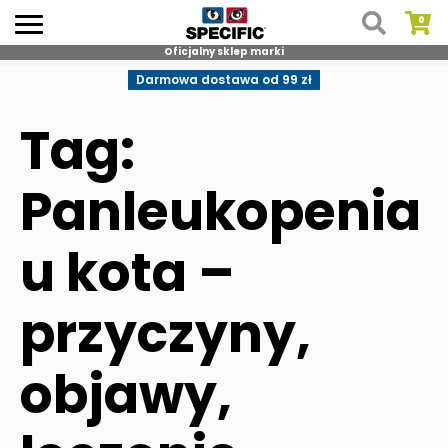
Oficjalny sklep marki
Skip
Darmowa dostawa od 99 zł
to
content
Tag:
Panleukopenia
u kota –
przyczyny,
objawy,