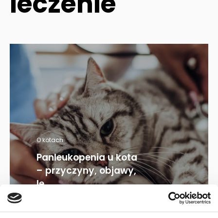
leczenie
O kotach
Panleukopenia u kota
– przyczyny, objawy,
le...
30.04.2024