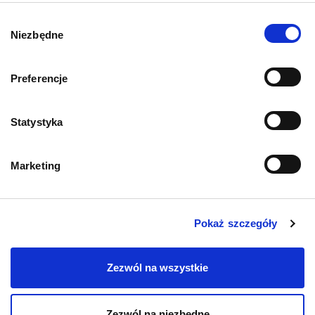
O psach
Wybór
Niezbędne
zgody
Preferencje
Informacje o sklepie
Statystyka
Zwroty i reklamacje
Marketing
Polityka prywatności
Regulamin sklepu
Pokaż szczegóły
Pobierz katalog
Zezwól na wszystkie
Kontakt
Zezwól na niezbędne