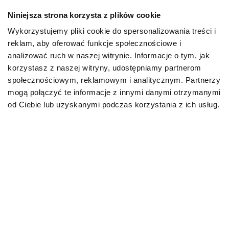
Niniejsza strona korzysta z plików cookie
Mapa kategorii
Wykorzystujemy pliki cookie do spersonalizowania treści i
reklam, aby oferować funkcje społecznościowe i
PIES
analizować ruch w naszej witrynie. Informacje o tym, jak
korzystasz z naszej witryny, udostępniamy partnerom
społecznościowym, reklamowym i analitycznym. Partnerzy
Karmy bytowe dla psów
mogą połączyć te informacje z innymi danymi otrzymanymi
od Ciebie lub uzyskanymi podczas korzystania z ich usług.
Karmy organiczne dla psów dorosłych
Karmy weterynaryjne dla psów
Przysmaki dla psa