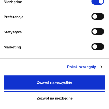
Niezbędne
zgody
Informacje o sklepie
Preferencje
Statystyka
Zwroty i reklamacje
Polityka prywatności
Marketing
Regulamin sklepu
Pokaż szczegóły
Pobierz katalog
Zezwól na wszystkie
Kontakt
Zezwól na niezbędne