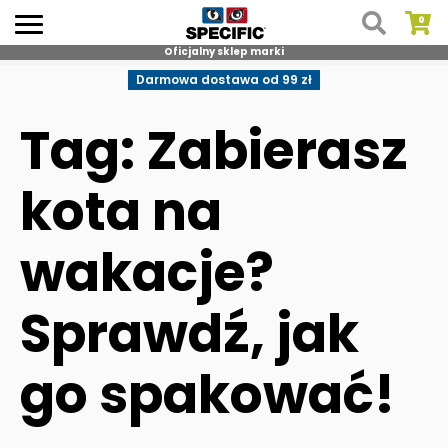
Oficjalny sklep marki
Skip
Darmowa dostawa od 99 zł
to
content
Tag: Zabierasz
kota na
wakacje?
Sprawdź, jak
go spakować!