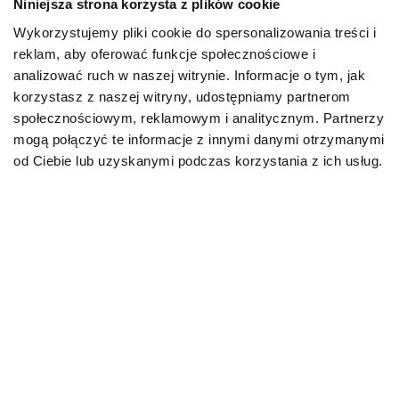
Niniejsza strona korzysta z plików cookie
Wykorzystujemy pliki cookie do spersonalizowania treści i
PIES
reklam, aby oferować funkcje społecznościowe i
analizować ruch w naszej witrynie. Informacje o tym, jak
Karmy bytowe dla psów
korzystasz z naszej witryny, udostępniamy partnerom
społecznościowym, reklamowym i analitycznym. Partnerzy
Karmy organiczne dla psów dorosłych
mogą połączyć te informacje z innymi danymi otrzymanymi
od Ciebie lub uzyskanymi podczas korzystania z ich usług.
Karmy weterynaryjne dla psów
Przysmaki dla psa
KOT