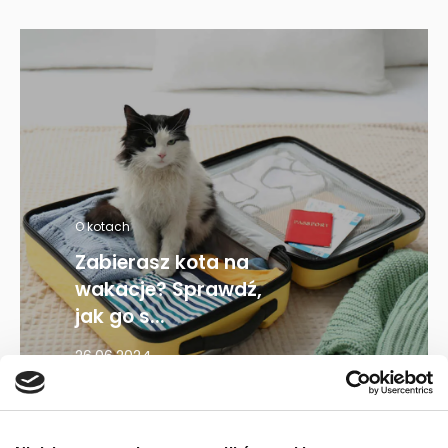
O kotach
Zabierasz kota na
wakacje? Sprawdź,
jak go s...
26.06.2024
Mapa kategorii