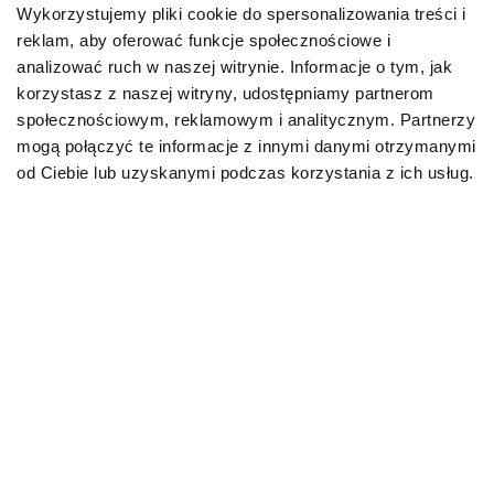
Wykorzystujemy pliki cookie do spersonalizowania treści i
reklam, aby oferować funkcje społecznościowe i
Karmy bytowe dla psów
analizować ruch w naszej witrynie. Informacje o tym, jak
korzystasz z naszej witryny, udostępniamy partnerom
Karmy organiczne dla psów dorosłych
społecznościowym, reklamowym i analitycznym. Partnerzy
mogą połączyć te informacje z innymi danymi otrzymanymi
Karmy weterynaryjne dla psów
od Ciebie lub uzyskanymi podczas korzystania z ich usług.
Przysmaki dla psa
KOT
Karmy bytowe dla kotów