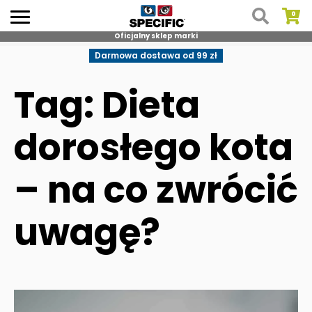
Oficjalny sklep marki
Skip
Darmowa dostawa od 99 zł
to
content
Tag: Dieta
dorosłego kota
– na co zwrócić
uwagę?