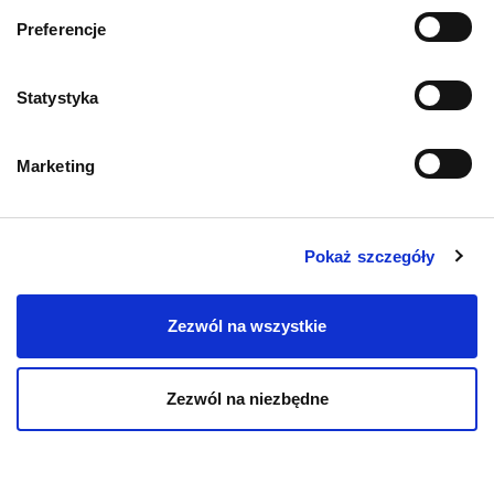
Informacje o sklepie
Preferencje
Zwroty i reklamacje
Statystyka
Polityka prywatności
Marketing
Regulamin sklepu
Pobierz katalog
Pokaż szczegóły
Kontakt
Zezwól na wszystkie
Zezwól na niezbędne