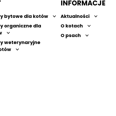
T
INFORMACJE
y bytowe dla kotów
Aktualności
y organiczne dla
O kotach
w
O psach
y weterynaryjne
kotów