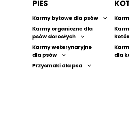
PIES
KO
Karmy bytowe dla psów
Karm
Karmy organiczne dla
Karm
psów dorosłych
kotó
Karmy weterynaryjne
Karm
dla psów
dla 
Przysmaki dla psa