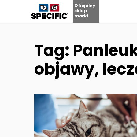
Oficjalny
sklep
marki
Skip
to
content
Tag: Panleuk
objawy, lecz