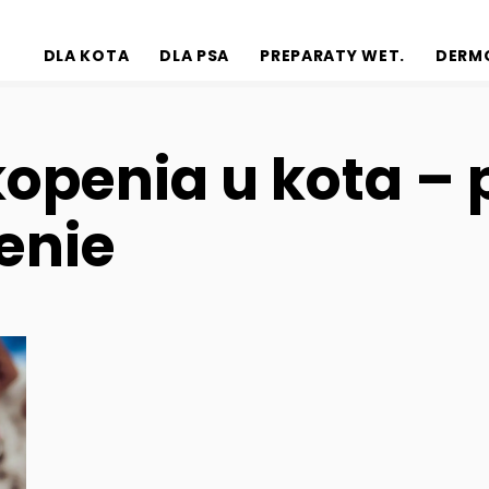
DLA KOTA
DLA PSA
PREPARATY WET.
DERM
openia u kota – 
enie