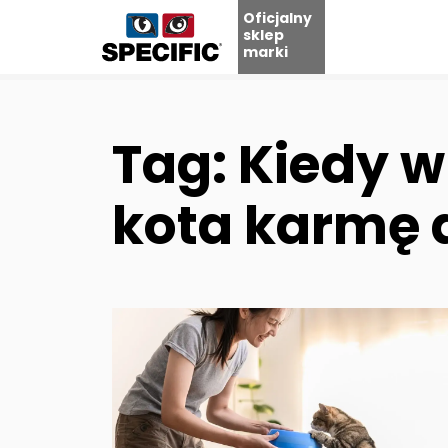
Oficjalny
sklep
marki
Skip
to
content
Tag: Kiedy 
kota karmę 