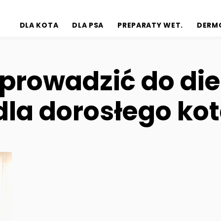
DLA KOTA
DLA PSA
PREPARATY WET.
DERM
wprowadzić do di
dla dorosłego ko