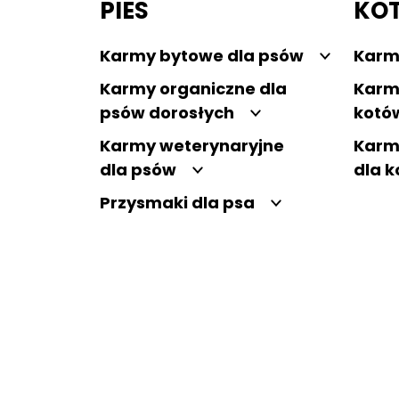
PIES
KO
Karmy bytowe dla psów
Karm
Karmy organiczne dla
Karm
psów dorosłych
kotó
Karmy weterynaryjne
Karm
dla psów
dla 
Przysmaki dla psa