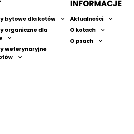
T
INFORMACJE
y bytowe dla kotów
Aktualności
y organiczne dla
O kotach
w
O psach
y weterynaryjne
kotów