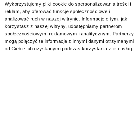
Wykorzystujemy pliki cookie do spersonalizowania treści i
reklam, aby oferować funkcje społecznościowe i
Karmy bytowe dla psów
analizować ruch w naszej witrynie. Informacje o tym, jak
korzystasz z naszej witryny, udostępniamy partnerom
Karmy organiczne dla psów dorosłych
społecznościowym, reklamowym i analitycznym. Partnerzy
mogą połączyć te informacje z innymi danymi otrzymanymi
Karmy weterynaryjne dla psów
od Ciebie lub uzyskanymi podczas korzystania z ich usług.
Przysmaki dla psa
KOT
Karmy bytowe dla kotów