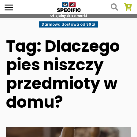
Oficjalny sklep marki
Skip
Darmowa dostawa od 99 zł
to
content
Tag: Dlaczego
pies niszczy
przedmioty w
domu?