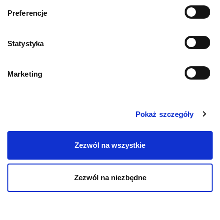
Informacje o sklepie
Preferencje
Zwroty i reklamacje
Statystyka
Polityka prywatności
Marketing
Regulamin sklepu
Pobierz katalog
Pokaż szczegóły
Kontakt
Zezwól na wszystkie
Zezwól na niezbędne