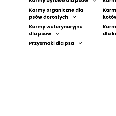
Karmy bytowe dla psów
Karm
Karmy organiczne dla
Karm
psów dorosłych
kotó
Karmy weterynaryjne
Karm
dla psów
dla 
Przysmaki dla psa