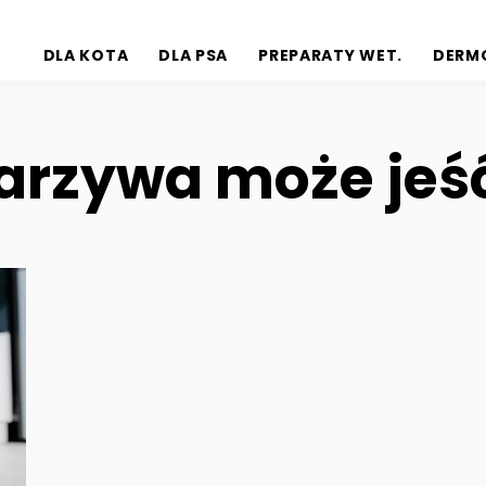
DLA KOTA
DLA PSA
PREPARATY WET.
DERM
arzywa może jeść