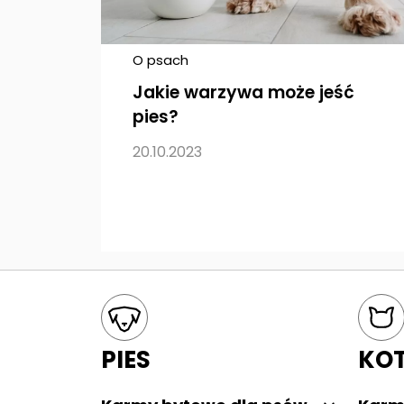
O psach
Jakie warzywa może jeść
pies?
20.10.2023
Mapa kategorii
PIES
KO