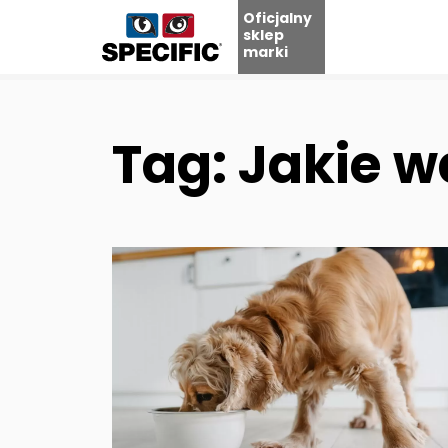
Oficjalny
sklep
marki
Skip
to
content
Tag: Jakie w