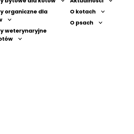
y bytowe dla kotów
Aktualności
y organiczne dla
O kotach
w
O psach
y weterynaryjne
kotów