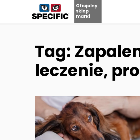
Oficjalny
sklep
marki
Skip
to
content
Tag: Zapalen
leczenie, pr