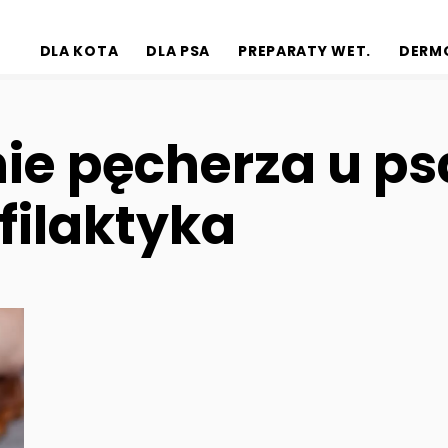
DLA KOTA
DLA PSA
PREPARATY WET.
DERM
ie pęcherza u ps
ofilaktyka