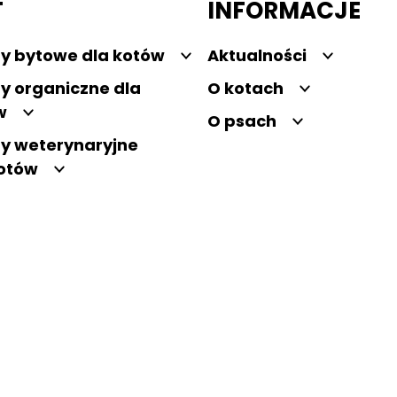
T
INFORMACJE
y bytowe dla kotów
Aktualności
y organiczne dla
O kotach
w
O psach
y weterynaryjne
kotów