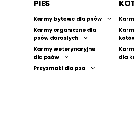
PIES
KO
Karmy bytowe dla psów
Karm
Karmy organiczne dla
Karm
psów dorosłych
kotó
Karmy weterynaryjne
Karm
dla psów
dla 
Przysmaki dla psa