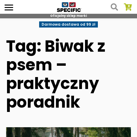
Oficjalny sklep marki
Skip
Darmowa dostawa od 99 zł
to
content
Tag: Biwak z
psem –
praktyczny
poradnik