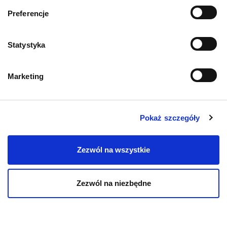
Informacje o sklepie
Preferencje
Zwroty i reklamacje
Statystyka
Polityka prywatności
Marketing
Regulamin sklepu
Pobierz katalog
Pokaż szczegóły
Kontakt
Zezwól na wszystkie
Zezwól na niezbędne