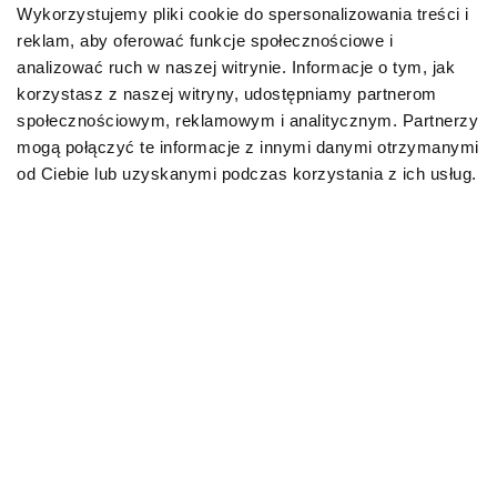
Wykorzystujemy pliki cookie do spersonalizowania treści i
reklam, aby oferować funkcje społecznościowe i
Karmy bytowe dla psów
analizować ruch w naszej witrynie. Informacje o tym, jak
korzystasz z naszej witryny, udostępniamy partnerom
Karmy organiczne dla psów dorosłych
społecznościowym, reklamowym i analitycznym. Partnerzy
mogą połączyć te informacje z innymi danymi otrzymanymi
Karmy weterynaryjne dla psów
od Ciebie lub uzyskanymi podczas korzystania z ich usług.
Przysmaki dla psa
KOT
Karmy bytowe dla kotów