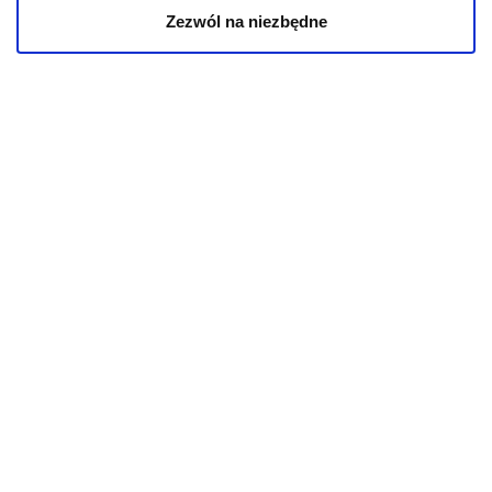
Karmy weterynaryjne dla kotów
Zezwól na niezbędne
INFORMACJE
Aktualności
O kotach
O psach
Informacje o sklepie