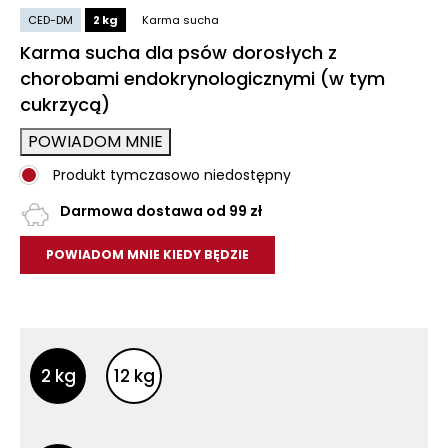
CED-DM
2 kg
Karma sucha
Karma sucha dla psów dorosłych z
chorobami endokrynologicznymi (w tym
cukrzycą)
POWIADOM MNIE
Produkt tymczasowo niedostępny
Darmowa dostawa od 99 zł
POWIADOM MNIE KIEDY BĘDZIE
Inne opakowania
Inne opakowania
2 kg
12 kg