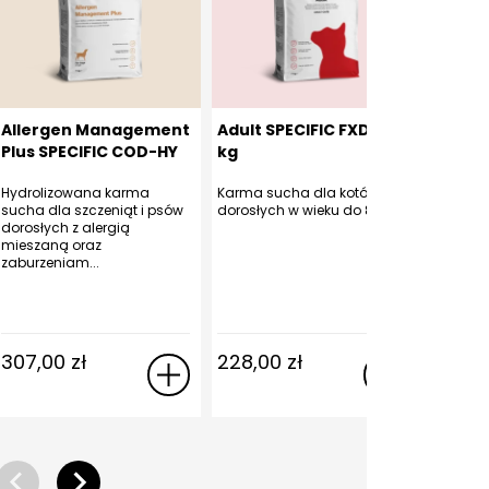
Allergen Management
Adult SPECIFIC FXD 7
Adult
Plus SPECIFIC COD-HY
kg
SPECIF
7 kg
Hydrolizowana karma
Karma sucha dla kotów
Karma s
sucha dla szczeniąt i psów
dorosłych w wieku do 8 lat
dorosłyc
dorosłych z alergią
25 kg m
mieszaną oraz
zaburzeniam...
307,00
zł
228,00
zł
121,0