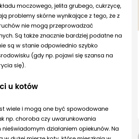
układu moczowego, jelita grubego, cukrzycę,
ą problemy skórne wynikające z tego, że z
ch ruchów nie mogą przeprowadzać
ych. Są także znacznie bardziej podatne na
ż nie są w stanie odpowiednio szybko
odowisku (gdy np. pojawi się szansa na
ycia się).
ci u kotów
jest wiele i mogą one być spowodowane
ak np. choroba czy uwarunkowania
ym nieświadomym działaniem opiekunów. Na
ą w dużej mierze koty, które mieszkają w