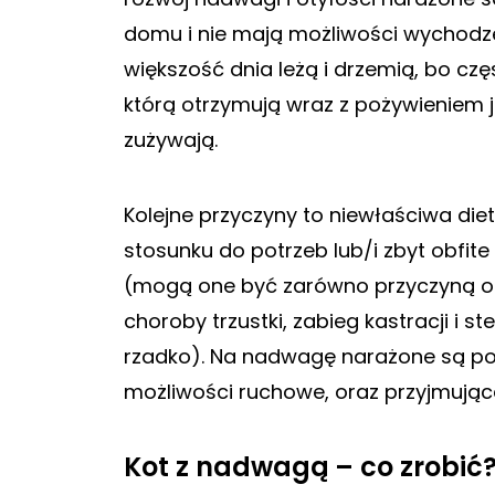
domu i nie mają możliwości wychodze
większość dnia leżą i drzemią, bo częs
którą otrzymują wraz z pożywieniem je
zużywają.
Kolejne przyczyny to niewłaściwa diet
stosunku do potrzeb lub/i zbyt obfite
(mogą one być zarówno przyczyną otyło
choroby trzustki, zabieg kastracji i s
rzadko). Na nadwagę narażone są pon
możliwości ruchowe, oraz przyjmujące
Kot z nadwagą – co zrobić