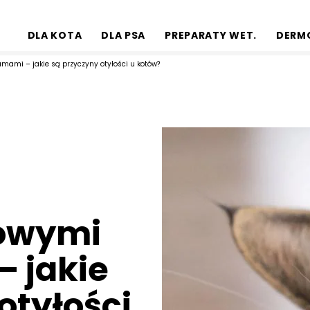
DLA KOTA
DLA PSA
PREPARATY WET.
DERM
mami – jakie są przyczyny otyłości u kotów?
owymi
– jakie
otyłości