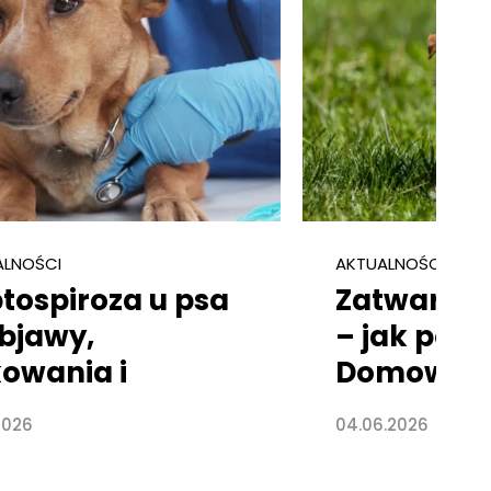
ALNOŚCI
AKTUALNOŚCI
tospiroza u psa
Zatwardze
bjawy,
– jak pom
owania i
Domowe s
zyczyny
profilakty
.2026
04.06.2026