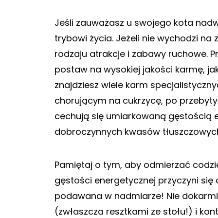
Jeśli zauważasz u swojego kota nadwyż
trybowi życia. Jeżeli nie wychodzi n
rodzaju atrakcje i zabawy ruchowe. Prz
postaw na wysokiej jakości karmę, ja
znajdziesz wiele karm specjalistycz
chorującym na cukrzycę, po przebytych
cechują się umiarkowaną gęstością 
dobroczynnych kwasów tłuszczowyc
Pamiętaj o tym, aby odmierzać codzi
gęstości energetycznej przyczyni się 
podawana w nadmiarze! Nie dokarmi
(zwłaszcza resztkami ze stołu!) i kon