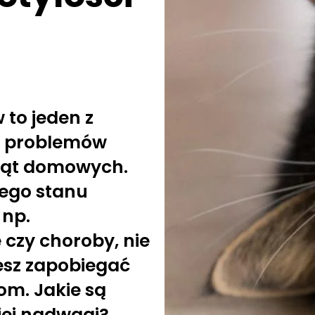
 to jeden z
h problemów
ząt domowych.
kiego stanu
 np.
czy choroby, nie
sz zapobiegać
om. Jakie są
iej nadwagi?