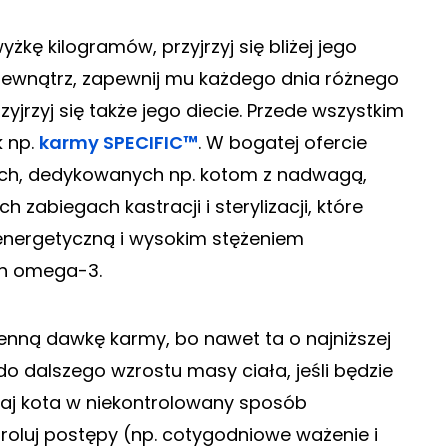
kę kilogramów, przyjrzyj się bliżej jego
a zewnątrz, zapewnij mu każdego dnia różnego
yjrzyj się także jego diecie. Przede wszystkim
k np.
karmy SPECIFIC™
. W bogatej ofercie
nych, dedykowanych np. kotom z nadwagą,
 zabiegach kastracji i sterylizacji, które
energetyczną i wysokim stężeniem
h omega-3.
enną dawkę karmy, bo nawet ta o najniższej
do dalszego wzrostu masy ciała, jeśli będzie
aj kota w niekontrolowany sposób
troluj postępy (np. cotygodniowe ważenie i