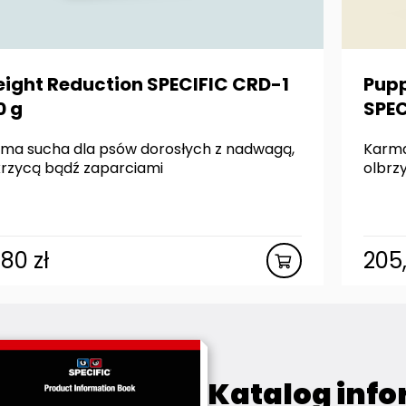
ight Reduction SPECIFIC CRD-1
Pupp
0 g
SPEC
ma sucha dla psów dorosłych z nadwagą,
Karma
rzycą bądź zaparciami
olbrz
,80
zł
205
Katalog info