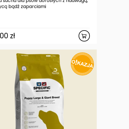
 sucha dla psów dorosłych z nadwagą,
ycą bądź zaparciami
,00
zł