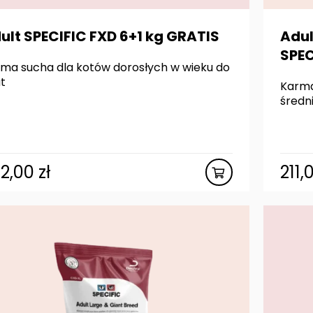
ult SPECIFIC FXD 6+1 kg GRATIS
Adul
SPEC
ma sucha dla kotów dorosłych w wieku do
at
Karma
średn
02,00
zł
211,