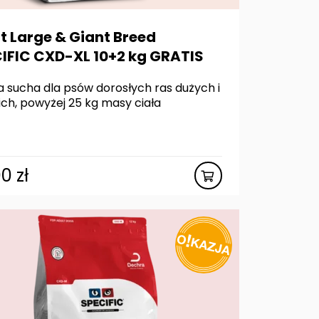
t Large & Giant Breed
IFIC CXD-XL 10+2 kg GRATIS
 sucha dla psów dorosłych ras dużych i
ich, powyżej 25 kg masy ciała
00
zł