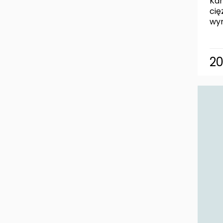
Kar
cię
wym
2