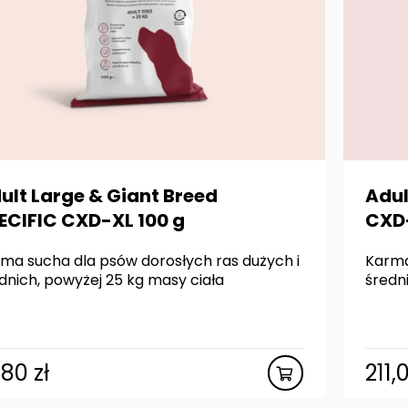
ult Large & Giant Breed
Adul
ECIFIC CXD-XL 100 g
CXD-
ma sucha dla psów dorosłych ras dużych i
Karma
dnich, powyżej 25 kg masy ciała
średni
,80
zł
211,