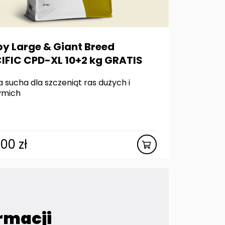
y Large & Giant Breed
IFIC CPD-XL 10+2 kg GRATIS
 sucha dla szczeniąt ras dużych i
ymich
,00
zł
rmacji