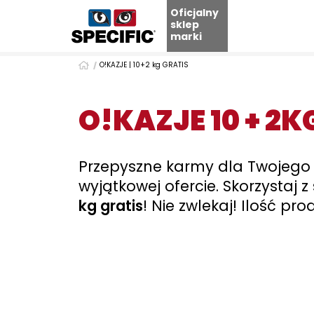
Oficjalny
sklep
marki
Skip
O!KAZJE | 10+2 kg GRATIS
to
content
O!KAZJE 10 + 2K
Przepyszne karmy dla Twojego
wyjątkowej ofercie. Skorzystaj 
kg gratis
! Nie zwlekaj! Ilość p