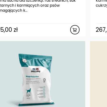
ma sucha dla szczeniąt ras średnich, suk
Karma
żarnych i karmiących oraz psów
cukrz
agających k...
05,00
zł
267