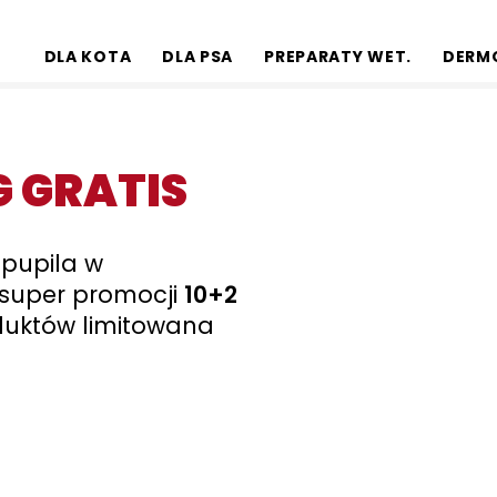
DLA KOTA
DLA PSA
PREPARATY WET.
DERM
G GRATIS
 pupila w
z super promocji
10+2
roduktów limitowana