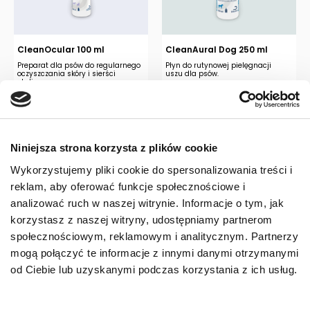
CleanOcular 100 ml
CleanAural Dog 250 ml
Preparat dla psów do regularnego
Płyn do rutynowej pielęgnacji
oczyszczania skóry i sierści
uszu dla psów.
okolicy oczu.
Niniejsza strona korzysta z plików cookie
73,80
zł
95,60
zł
Wykorzystujemy pliki cookie do spersonalizowania treści i
reklam, aby oferować funkcje społecznościowe i
analizować ruch w naszej witrynie. Informacje o tym, jak
korzystasz z naszej witryny, udostępniamy partnerom
społecznościowym, reklamowym i analitycznym. Partnerzy
mogą połączyć te informacje z innymi danymi otrzymanymi
od Ciebie lub uzyskanymi podczas korzystania z ich usług.
CleanAural Dog 50 ml
DermAllay Oatmeal Equine
Shampoo 473 ml