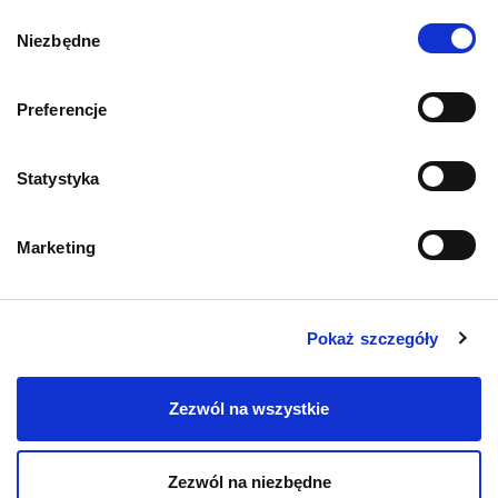
co podać? Domowe sposoby
rokowania
Wybór
Niezbędne
zgody
23.06.2026
11.06.2026
Preferencje
Statystyka
Marketing
Mapa kategorii
Pokaż szczegóły
PIES
Zezwól na wszystkie
Karmy bytowe dla psów
Zezwól na niezbędne