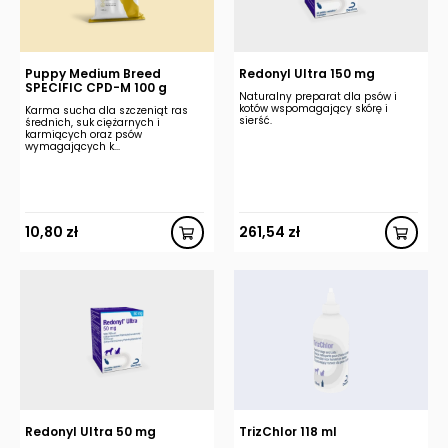
Puppy Medium Breed
Redonyl Ultra 150 mg
SPECIFIC CPD-M 100 g
Naturalny preparat dla psów i
kotów wspomagający skórę i
Karma sucha dla szczeniąt ras
sierść.
średnich, suk ciężarnych i
karmiących oraz psów
wymagających k...
10,80
zł
261,54
zł
Redonyl Ultra 50 mg
TrizChlor 118 ml