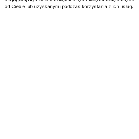
KOT
od Ciebie lub uzyskanymi podczas korzystania z ich usług.
Karmy bytowe dla kotów
Karmy organiczne dla kotów
Karmy weterynaryjne dla kotów
INFORMACJE
Aktualności
O kotach