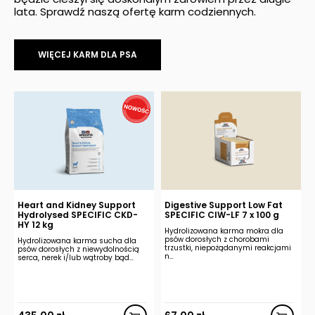
lata. Sprawdź naszą ofertę karm codziennych.
WIĘCEJ KARM DLA PSA
Heart and Kidney Support
Digestive Support Low Fat
Hydrolysed SPECIFIC CKD-
SPECIFIC CIW-LF 7 x 100 g
HY 12 kg
Hydrolizowana karma mokra dla
psów dorosłych z chorobami
Hydrolizowana karma sucha dla
trzustki, niepożądanymi reakcjami
psów dorosłych z niewydolnością
n…
serca, nerek i/lub wątroby bąd…