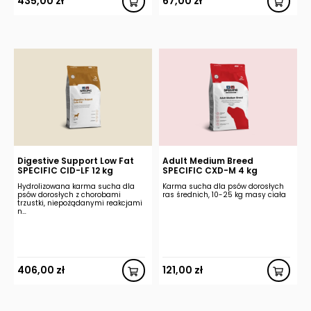
435,00
zł
67,00
zł
Digestive Support Low Fat
Adult Medium Breed
SPECIFIC CID-LF 12 kg
SPECIFIC CXD-M 4 kg
Hydrolizowana karma sucha dla
Karma sucha dla psów dorosłych
psów dorosłych z chorobami
ras średnich, 10-25 kg masy ciała
trzustki, niepożądanymi reakcjami
n…
406,00
zł
121,00
zł