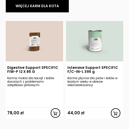
WIĘCEJ KARM DLA KOTA
Digestive Support SPECIFIC
Intensive Support SPECIFIC
FIW-P 12 X 85 G
F/C-IN-L 395 g
Karma mokra dla kociąt i kotów
Karma płynna dla psów i kotów w
dorosłych z problemami
każdym wieku w okresie
żołądkowo-jelitowymi
rekonwalescencji
78,00
zł
44,00
zł